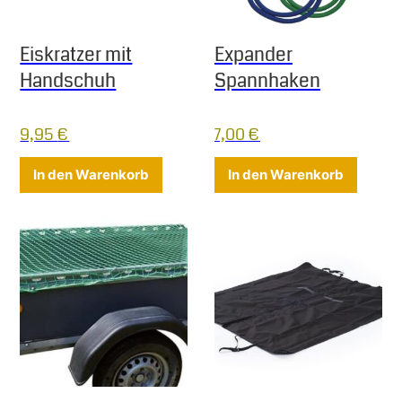
Eiskratzer mit
Expander
Handschuh
Spannhaken
9,95
€
7,00
€
In den Warenkorb
In den Warenkorb