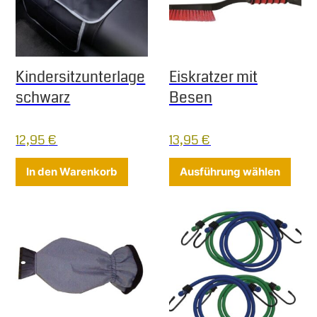
Kindersitzunterlage
Eiskratzer mit
schwarz
Besen
12,95
€
13,95
€
Diese
In den Warenkorb
Ausführung wählen