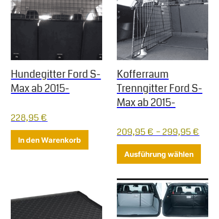
Hundegitter Ford S-
Kofferraum
Max ab 2015-
Trenngitter Ford S-
Max ab 2015-
228,95
€
209,95
€
–
299,95
€
In den Warenkorb
Diese
Ausführung wählen