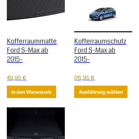
Kofferraummatte
Kofferraumschutz
Ford S-Max ab
Ford S-Max ab
2015-
2015-
49,95
€
176,95
€
Diese
In den Warenkorb
Ausführung wählen