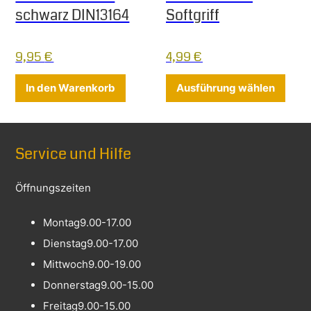
schwarz DIN13164
Softgriff
9,95
€
4,99
€
Diese
In den Warenkorb
Ausführung wählen
Service und Hilfe
Öffnungszeiten
Montag
9.00-17.00
Dienstag
9.00-17.00
Mittwoch
9.00-19.00
Donnerstag
9.00-15.00
Freitag
9.00-15.00