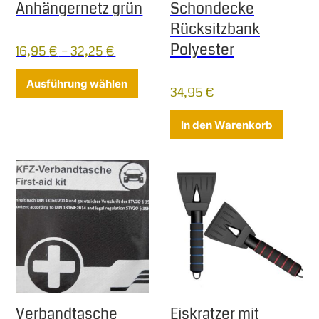
Anhängernetz grün
Schondecke
Rücksitzbank
Polyester
16,95
€
–
32,25
€
Dieses Produkt weist mehrere Varia
Ausführung wählen
34,95
€
In den Warenkorb
Verbandtasche
Eiskratzer mit