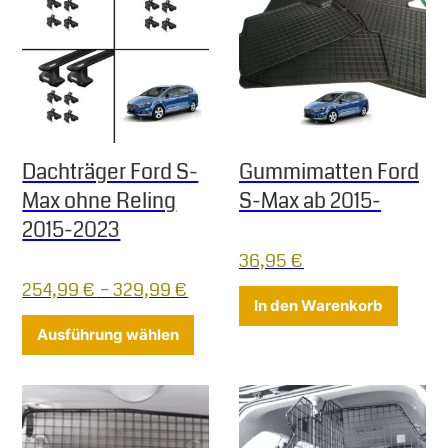
Dachträger Ford S-
Gummimatten Ford
Max ohne Reling
S-Max ab 2015-
2015-2023
36,95
€
254,99
€
–
329,99
€
In den Warenkorb
Dieses Produkt weist mehrere Varia
Ausführung wählen