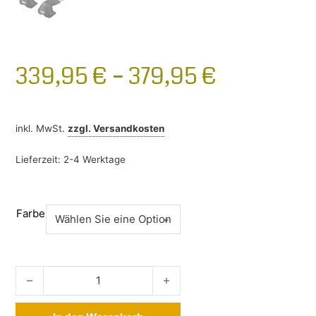
339,95
€
–
379,95
€
inkl. MwSt.
zzgl.
Versandkosten
Lieferzeit:
2-4 Werktage
Farbe
Thule Wingbar Edge Ford S-Max ab 2015- ohne Reling Men