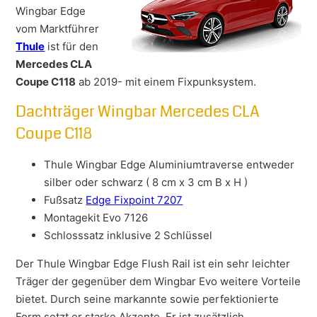
Wingbar Edge
vom Marktführer
Thule
ist für den
Mercedes CLA
Coupe C118
ab 2019- mit einem Fixpunksystem.
Dachträger Wingbar Mercedes CLA
Coupe C118
Thule Wingbar Edge Aluminiumtraverse entweder
silber oder schwarz ( 8 cm x 3 cm B x H )
Fußsatz
Edge Fixpoint 7207
Montagekit Evo 7126
Schlosssatz inklusive 2 Schlüssel
Der Thule Wingbar Edge Flush Rail ist ein sehr leichter
Träger der gegenüber dem Wingbar Evo weitere Vorteile
bietet. Durch seine markannte sowie perfektionierte
Form setzt er starke Akzente. Er ist zusätzlich