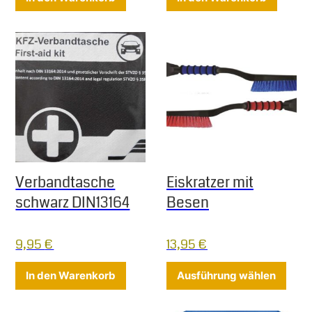
Verbandtasche
Eiskratzer mit
schwarz DIN13164
Besen
9,95
€
13,95
€
Diese
In den Warenkorb
Ausführung wählen