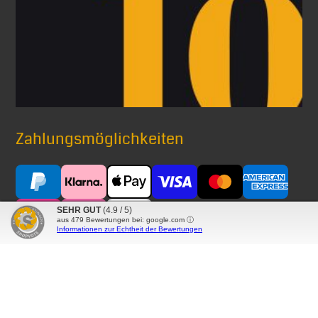
Zahlungsmöglichkeiten
SEHR GUT
(4.9 / 5)
aus
479
Bewertungen bei: google.com ⓘ
Informationen zur Echtheit der Bewertungen
Versand mit