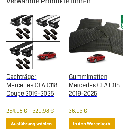
Verwandte Produkte finden ...
Dachträger
Gummimatten
Mercedes CLA C118
Mercedes CLA C118
Coupe 2019-2025
2019-2025
254,98
€
–
329,98
€
36,95
€
Dieses Produkt weist mehrere Varia
Ausführung wählen
In den Warenkorb