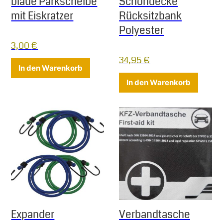
blaue Parkscheibe
Schondecke
mit Eiskratzer
Rücksitzbank
Polyester
3,00
€
34,95
€
In den Warenkorb
In den Warenkorb
Expander
Verbandtasche