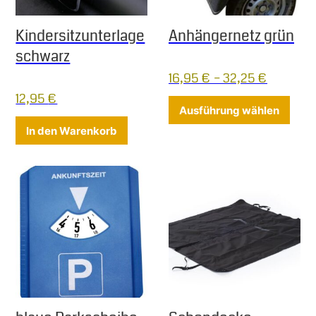
Kindersitzunterlage
Anhängernetz grün
schwarz
16,95
€
–
32,25
€
12,95
€
Diese
Ausführung wählen
In den Warenkorb