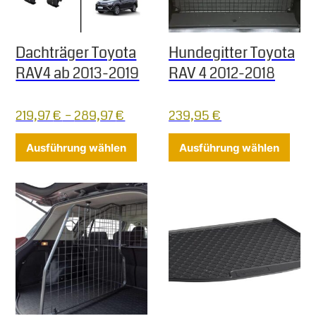
Dachträger Toyota
Hundegitter Toyota
RAV4 ab 2013-2019
RAV 4 2012-2018
219,97
€
–
289,97
€
239,95
€
Dieses Produkt weist mehrere Varia
Diese
Ausführung wählen
Ausführung wählen