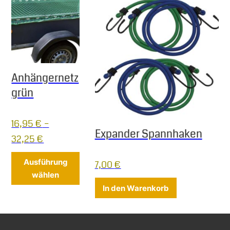
Anhängernetz
grün
16,95
€
–
Expander Spannhaken
32,25
€
Dieses Produkt weist mehrere Varianten 
Ausführung
7,00
€
wählen
In den Warenkorb