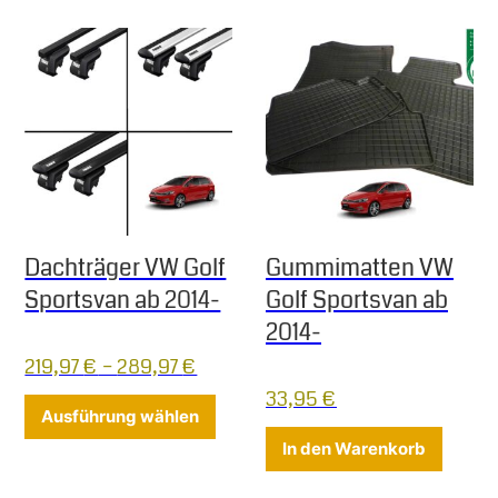
Dachträger VW Golf
Gummimatten VW
Sportsvan ab 2014-
Golf Sportsvan ab
2014-
219,97
€
–
289,97
€
33,95
€
Dieses Produkt weist mehrere Varia
Ausführung wählen
In den Warenkorb