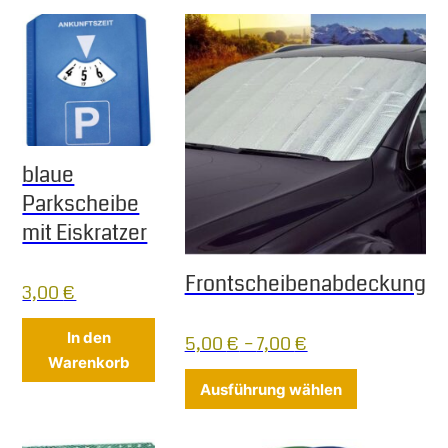
blaue
Parkscheibe
mit Eiskratzer
Frontscheibenabdeckung
3,00
€
In den
5,00
€
–
7,00
€
Warenkorb
Dieses Produ
Ausführung wählen