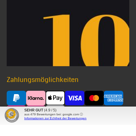
Zahlungsmöglichkeiten
SEHR GUT
(4.9 / 5)
aus
479
Bewertungen bei: google.com ⓘ
Informationen zur Echtheit der Bewertungen
Versand mit