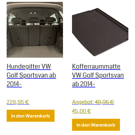
Hundegitter VW
Kofferraummatte
Golf Sportsvan ab
VW Golf Sportsvan
2014-
ab 2014-
228,95
€
Angebot:
49,95
€
Ursprünglicher Preis war:
Aktueller Preis ist
45,00
€
In den Warenkorb
In den Warenkorb