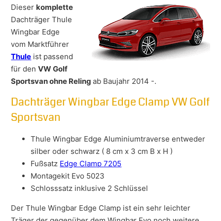
Dieser
komplette
Dachträger Thule
Wingbar Edge
vom Marktführer
Thule
ist passend
für den
VW Golf
Sportsvan ohne Reling
ab Baujahr 2014 -.
Dachträger Wingbar Edge Clamp VW Golf
Sportsvan
Thule Wingbar Edge Aluminiumtraverse entweder
silber oder schwarz ( 8 cm x 3 cm B x H )
Fußsatz
Edge Clamp 7205
Montagekit Evo 5023
Schlosssatz inklusive 2 Schlüssel
Der Thule Wingbar Edge Clamp ist ein sehr leichter
Träger der gegenüber dem Wingbar Evo noch weitere