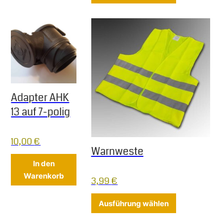
Adapter AHK
13 auf 7-polig
10,00
€
Warnweste
In den
Warenkorb
3,99
€
Dieses Produ
Ausführung wählen