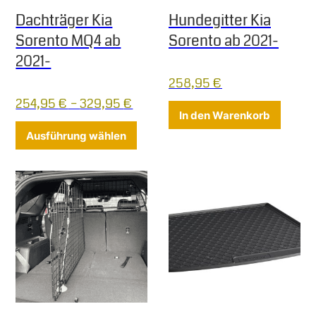
Dachträger Kia
Hundegitter Kia
Sorento MQ4 ab
Sorento ab 2021-
2021-
258,95
€
254,95
€
–
329,95
€
In den Warenkorb
Dieses Produkt weist mehrere Varia
Ausführung wählen