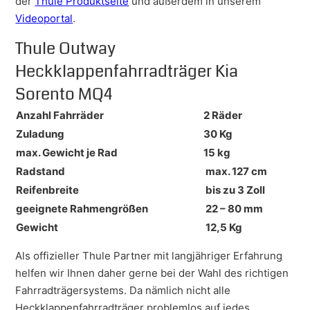
der
Thule Produktseite
und außerdem in unserem
Videoportal
.
Thule Outway
Heckklappenfahrradträger Kia
Sorento MQ4
Anzahl Fahrräder
2 Räder
Zuladung
30 Kg
max. Gewicht je Rad
15 kg
Radstand
max. 127 cm
Reifenbreite
bis zu 3 Zoll
geeignete Rahmengrößen
22 – 80 mm
Gewicht
12,5 Kg
Als offizieller Thule Partner mit langjähriger Erfahrung
helfen wir Ihnen daher gerne bei der Wahl des richtigen
Fahrradträgersystems. Da nämlich nicht alle
Heckklappenfahrradträger problemlos auf jedes