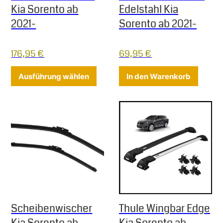
Kia Sorento ab
Edelstahl Kia
2021-
Sorento ab 2021-
176,95
€
69,95
€
Dieses Produkt weist mehrere Varia
Ausführung wählen
In den Warenkorb
Scheibenwischer
Thule Wingbar Edge