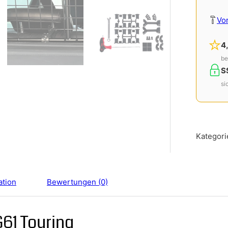
Vo
4
be
S
si
Kategori
ation
Bewertungen (0)
61 Touring