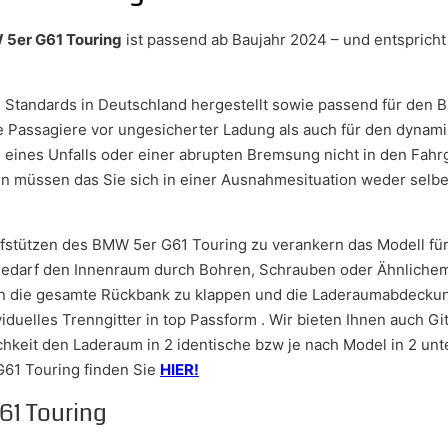
5er G61 Touring
ist passend ab Baujahr 2024 – und entspricht
 Standards in Deutschland hergestellt sowie passend für den
lle Passagiere vor ungesicherter Ladung als auch für den dynam
le eines Unfalls oder einer abrupten Bremsung nicht in den Fahrg
in müssen das Sie sich in einer Ausnahmesituation weder selb
pfstützen des BMW 5er G61 Touring zu verankern das Modell für
 Bedarf den Innenraum durch Bohren, Schrauben oder Ähnliche
ten die gesamte Rückbank zu klappen und die Laderaumabdeckun
viduelles Trenngitter in top Passform . Wir bieten Ihnen auch Git
keit den Laderaum in 2 identische bzw je nach Model in 2 unter
61 Touring finden Sie
HIER!
61 Touring