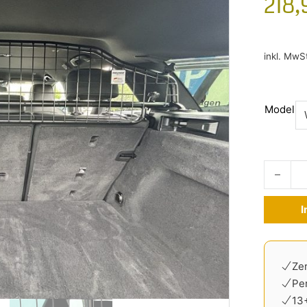
218
inkl. MwS
Model
Hundegit
I
Alternati
Zer
Pe
13