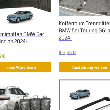
Kofferraum Trenngitte
BMW 5er Touring G61 
mimatten BMW 5er
2024-
ing ab 2024-
189,95
€
5
€
In den Warenkorb
Ausführung wählen
 Die Optionen können auf der Produktseite gewählt werden
Dieses Produkt weist mehrere