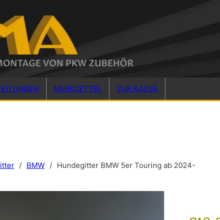
LEITUNGEN
MERKZETTEL
ZUR KASSE
tter
/
BMW
/
Hundegitter BMW 5er Touring ab 2024-