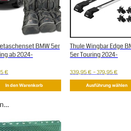
etaschenset BMW 5er
Thule Wingbar Edge 
ing ab 2024-
5er Touring 2024-
95
€
339,95
€
–
379,95
€
In den Warenkorb
Ausführung wählen
...
s Produkt weist mehrere Varianten auf. Die Optionen können au