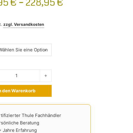
,95
€
–
228,95
€
t.
zzgl.
Versandkosten
ter BMW 5er Touring ab 2024- Menge
n den Warenkorb
ve:
tifizierter Thule Fachhändler
rsönliche Beratung
+ Jahre Erfahrung