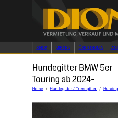
Skip to main content
Skip to footer
SHOP
MIETEN
ÜBER DIOMA
AN
Hundegitter BMW 5er
Touring ab 2024-
Home
/
Hundegitter / Trenngitter
/
Hundegi