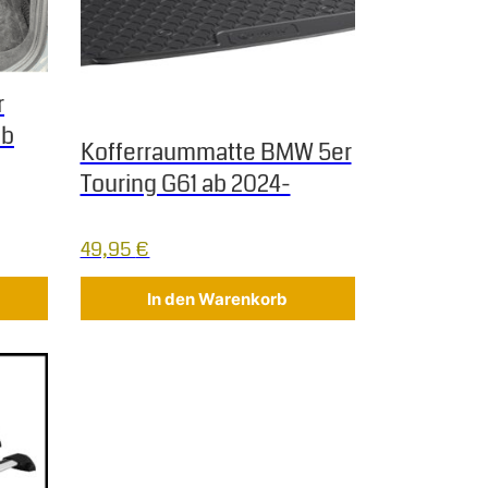
r
ab
Kofferraummatte BMW 5er
Touring G61 ab 2024-
49,95
€
In den Warenkorb
 Varianten auf. Die Optionen können auf der Produktseite gew