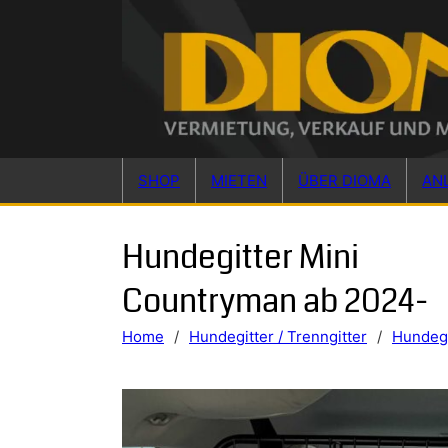
Skip to main content
Skip to footer
SHOP
MIETEN
ÜBER DIOMA
AN
Hundegitter Mini
Countryman ab 2024-
Home
/
Hundegitter / Trenngitter
/
Hundegi