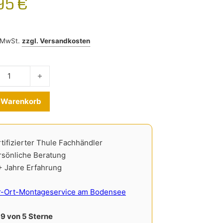
,95
€
% MwSt.
zzgl.
Versandkosten
ter Mini Countryman ab 2024- Menge
Alternative:
n Warenkorb
tifizierter Thule Fachhändler
rsönliche Beratung
+ Jahre Erfahrung
r-Ort-Montageservice am Bodensee
,9 von 5 Sterne