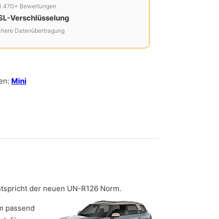
i 470+ Bewertungen
SL-Verschlüsselung
chere Datenübertragung
en:
Mini
ntspricht der neuen UN-R126 Norm.
em passend