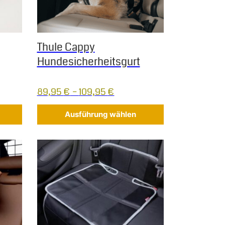
Thule Cappy
Hundesicherheitsgurt
89,95
€
–
109,95
€
Ausführung wählen
f der Produktseite gewählt werden
 Varianten auf. Die Optionen können auf der Produktseite gew