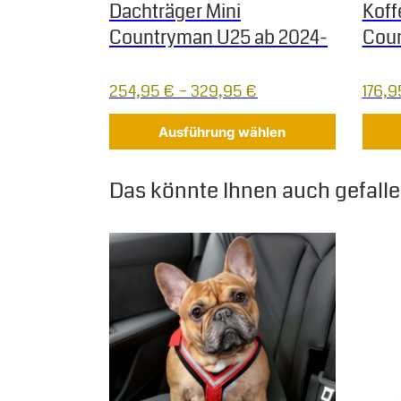
Dachträger Mini
Koff
Countryman U25 ab 2024-
Coun
254,95
€
–
329,95
€
176,
Ausführung wählen
Das könnte Ihnen auch gefallen
Dieses Produkt weist mehrere Varianten auf.