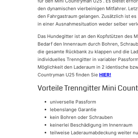
für den Mini Countryman U25 . Es bietet erhöh
den dynamischen vierbeinigen Mitfahrer. Letzt
den Fahrgastraum gelangen. Zusätzlich ist es
in einer Ausnahmesituation weder selber ver
Das Hundegitter ist an den Kopfstützen des M
Bedarf den Innenraum durch Bohren, Schraube
die gesamte Rückbank zu klappen und die Lade
individuelles Trenngitter in variabler Passfor
Möglichkeit den Laderaum in 2 identische bzw
Countryman U25 finden Sie
HIER!
Vorteile Trenngitter Mini Cou
universelle Passform
lebenslange Garantie
kein Bohren oder Schrauben
keinerlei Beschädigung im Innenraum
teilweise Laderaumabdeckung weiter nu