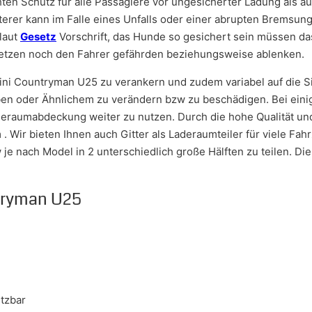
ten Schutz für alle Passagiere vor ungesicherter Ladung als au
erer kann im Falle eines Unfalls oder einer abrupten Bremsung 
 laut
Gesetz
Vorschrift, das Hunde so gesichert sein müssen das
letzen noch den Fahrer gefährden beziehungsweise ablenken.
ini Countryman U25 zu verankern und zudem variabel auf die Si
n oder Ähnlichem zu verändern bzw zu beschädigen. Bei einige
raumabdeckung weiter zu nutzen. Durch die hohe Qualität und 
m . Wir bieten Ihnen auch Gitter als Laderaumteiler für viele Fa
 je nach Model in 2 unterschiedlich große Hälften zu teilen. D
ntryman U25
tzbar