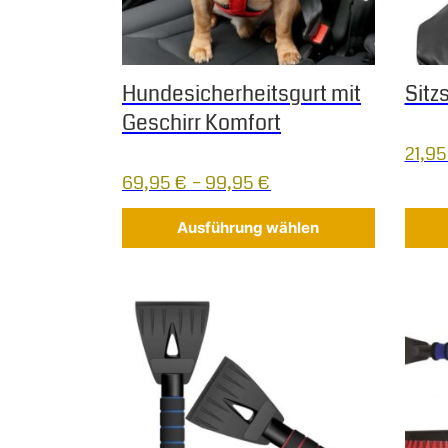
Hundesicherheitsgurt mit
Sitz
Geschirr Komfort
21,9
69,95
€
–
99,95
€
Ausführung wählen
Dieses Produkt weist mehrere Varianten auf.
Diese