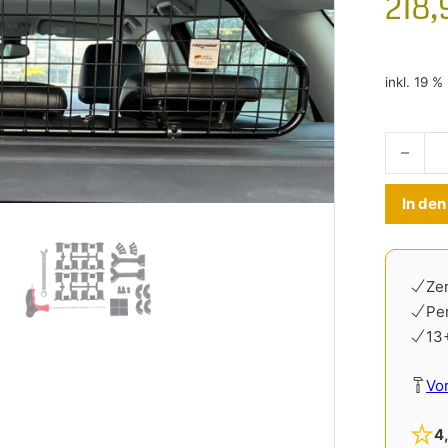
218
inkl. 19 
Hundegit
In de
Zer
Pe
13
Vo
4