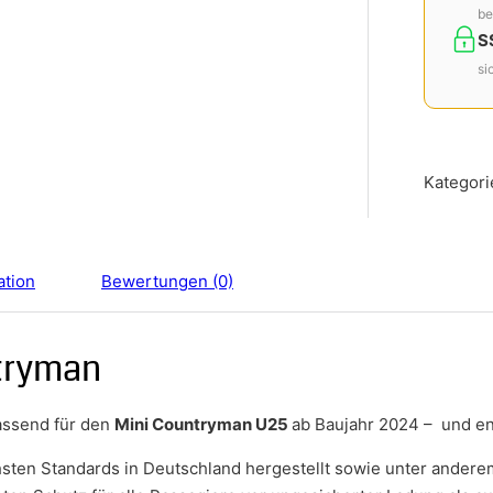
be
S
si
Kategori
ation
Bewertungen (0)
tryman
passend für den
Mini Countryman U25
ab Baujahr 2024 – und e
chsten Standards in Deutschland hergestellt sowie unter ander