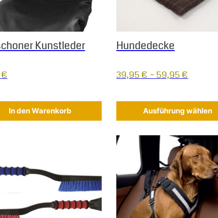
schoner Kunstleder
Hundedecke
5
€
39,95
€
–
59,95
€
In den Warenkorb
Ausführung wählen
 Die Optionen können auf der Produktseite gewählt werden
s Produkt weist mehrere Varianten auf. Die Optionen können au
Dieses Produkt weist mehrere