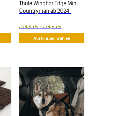
Thule Wingbar Edge Mini
Countryman ab 2024-
339,95
€
–
379,95
€
Ausführung wählen
 Varianten auf. Die Optionen können auf der Produktseite gew
Dieses Produkt weist mehrere Varianten auf. Die Op