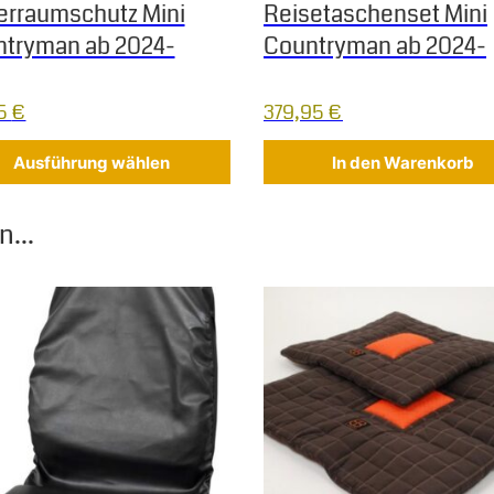
erraumschutz Mini
Reisetaschenset Mini
tryman ab 2024-
Countryman ab 2024-
95
€
379,95
€
Ausführung wählen
In den Warenkorb
...
 Die Optionen können auf der Produktseite gewählt werden
Dieses Produkt weist mehrere