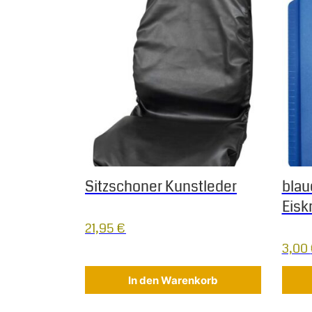
Sitzschoner Kunstleder
blau
Eisk
21,95
€
3,00
In den Warenkorb