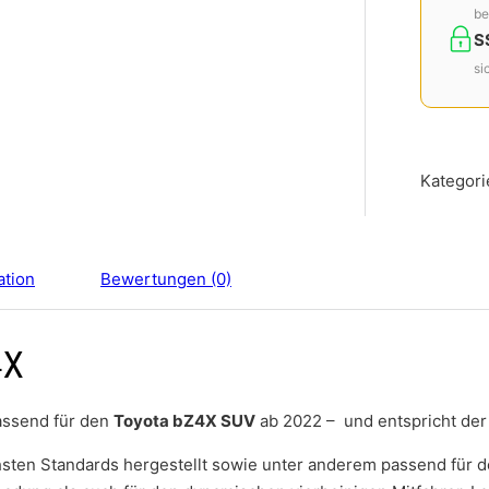
be
S
si
Kategori
ation
Bewertungen (0)
4X
passend für den
Toyota bZ4X SUV
ab 2022 – und entspricht de
chsten Standards hergestellt sowie unter anderem passend für 