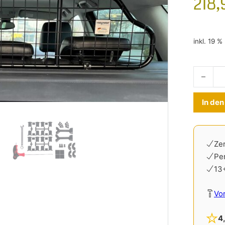
218
inkl. 19 
Hundegit
In de
Zer
Pe
13
Vo
4