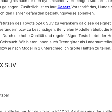
Ladung als auch für den dynamischen vierbeinigen Mitfahrer. Let
gelangen. Zusätzlich ist es laut
Gesetz
Vorschrift das, Hunde 
och den Fahrer gefährden beziehungsweise ablenken.
pfstützen des Toyota bZ4X SUV zu verankern da diese geeignet
erändern bzw zu beschädigen. Bei vielen Modellen bleibt die M
Durch die hohe Qualität und regelmäßigen Tests bietet der Her
ebrauch. Wir bieten Ihnen auch Trenngitter als Laderaumteiler
bzw je nach Model in 2 unterschiedlich große Hälften zu teile
4X SUV
tzbar
ge, sollte keines für den Toyota bZ4X SUV dabei sein oder soll