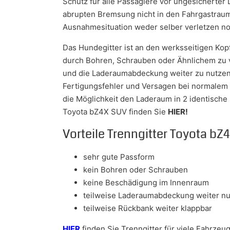
Schutz für alle Passagiere vor ungesicherter 
abrupten Bremsung nicht in den Fahrgastraum 
Ausnahmesituation weder selber verletzen n
Das Hundegitter ist an den werksseitigen Ko
durch Bohren, Schrauben oder Ähnlichem zu v
und die Laderaumabdeckung weiter zu nutzen. 
Fertigungsfehler und Versagen bei normalem G
die Möglichkeit den Laderaum in 2 identische 
Toyota bZ4X SUV finden Sie
HIER!
Vorteile Trenngitter Toyota bZ
sehr gute Passform
kein Bohren oder Schrauben
keine Beschädigung im Innenraum
teilweise Laderaumabdeckung weiter nu
teilweise Rückbank weiter klappbar
HIER
finden Sie Trenngitter für viele Fahrzeu