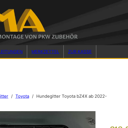
LEITUNGEN
MERKZETTEL
ZUR KASSE
tter
/
Toyota
/
Hundegitter Toyota bZ4X ab 2022-