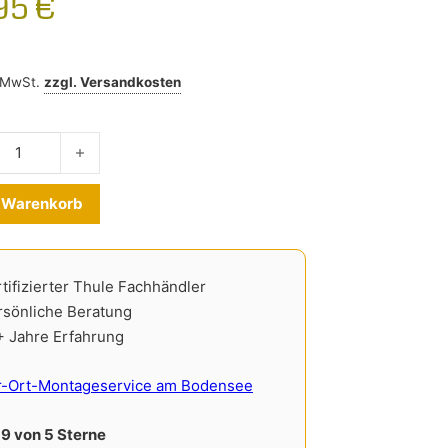
,95
€
% MwSt.
zzgl.
Versandkosten
ter Toyota bZ4X ab 2022- Menge
Alternative:
n Warenkorb
tifizierter Thule Fachhändler
rsönliche Beratung
+ Jahre Erfahrung
r-Ort-Montageservice am Bodensee
,9 von 5 Sterne