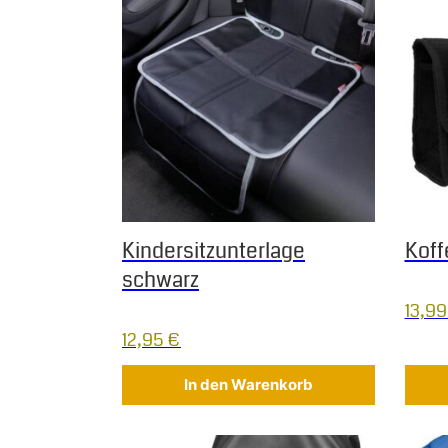
Kindersitzunterlage
Koff
schwarz
13,9
12,95
€
In den Warenkorb