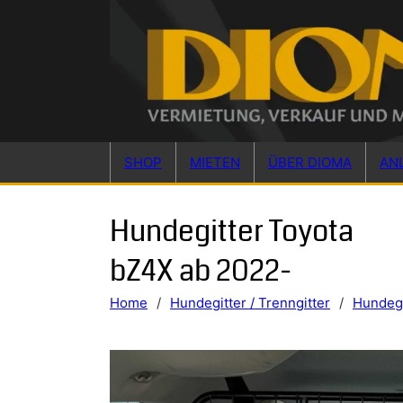
Skip to main content
Skip to footer
SHOP
MIETEN
ÜBER DIOMA
AN
Hundegitter Toyota
bZ4X ab 2022-
Home
/
Hundegitter / Trenngitter
/
Hundegi