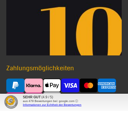
Zahlungsmöglichkeiten
SEHR GUT
(4.9 / 5)
aus
479
Bewertungen bei: google.com ⓘ
Informationen zur Echtheit der Bewertungen
Versand mit