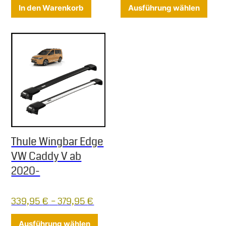
Diese
In den Warenkorb
Ausführung wählen
Thule Wingbar Edge
VW Caddy V ab
2020-
339,95
€
–
379,95
€
Dieses Produkt weist mehrere Varia
Ausführung wählen