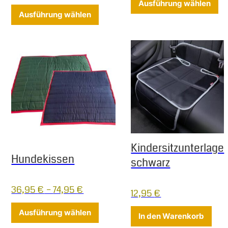
Ausführung wählen
Dieses Produkt weist mehrere Varia
Ausführung wählen
Kindersitzunterlage
Hundekissen
schwarz
36,95
€
–
74,95
€
12,95
€
Dieses Produkt weist mehrere Varia
Ausführung wählen
In den Warenkorb