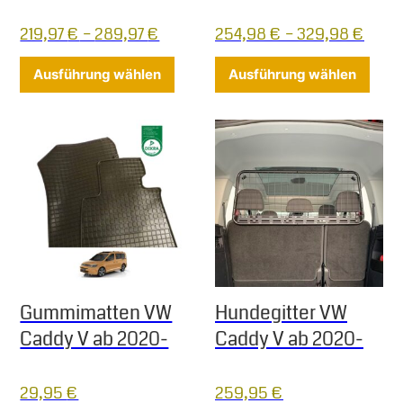
219,97
€
–
289,97
€
254,98
€
–
329,98
€
Dieses Produkt weist mehrere Varia
Diese
Ausführung wählen
Ausführung wählen
Gummimatten VW
Hundegitter VW
Caddy V ab 2020-
Caddy V ab 2020-
29,95
€
259,95
€