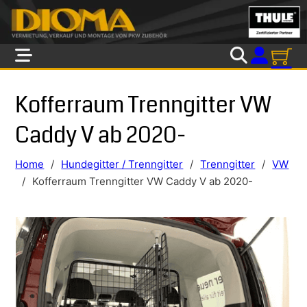
Skip to main content
Skip to footer
Kofferraum Trenngitter VW
Caddy V ab 2020-
Home
/
Hundegitter / Trenngitter
/
Trenngitter
/
VW
/
Kofferraum Trenngitter VW Caddy V ab 2020-