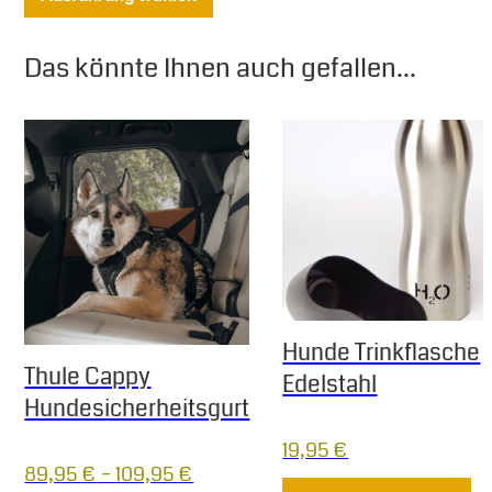
Das könnte Ihnen auch gefallen...
Hunde Trinkflasche
Thule Cappy
Edelstahl
Hundesicherheitsgurt
19,95
€
89,95
€
–
109,95
€
Di