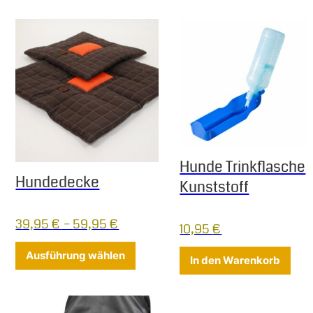
Hunde Trinkflasche
Hundedecke
Kunststoff
39,95
€
–
59,95
€
10,95
€
Dieses Produkt weist mehrere Varia
Ausführung wählen
In den Warenkorb