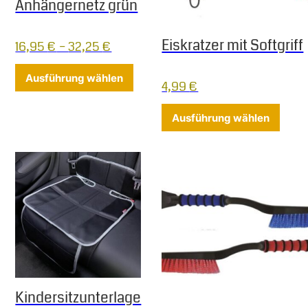
Anhängernetz grün
Eiskratzer mit Softgriff
16,95
€
–
32,25
€
Dieses Produkt weist mehrere Varia
Ausführung wählen
4,99
€
Diese
Ausführung wählen
Kindersitzunterlage