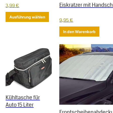
Eiskratzer mit Handsc
3,99
€
Dieses Produkt weist mehrere Varia
Ausführung wählen
9,95
€
In den Warenkorb
Kühltasche für
Auto 15 Liter
Frontscheibenabdeck