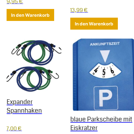
9,95
€
13,99
€
In den Warenkorb
In den Warenkorb
Expander
Spannhaken
blaue Parkscheibe mit
Eiskratzer
7,00
€