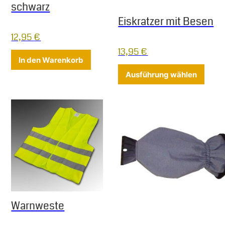
schwarz
Eiskratzer mit Besen
12,95
€
13,95
€
In den Warenkorb
Diese
Ausführung wählen
Warnweste