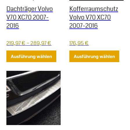
Dachträger Volvo
Kofferraumschutz
V70 XC70 2007-
Volvo V70 XC70
2016
2007-2016
219,97
€
–
289,97
€
176,95
€
Dieses Produkt weist mehrere Varia
Diese
Ausführung wählen
Ausführung wählen