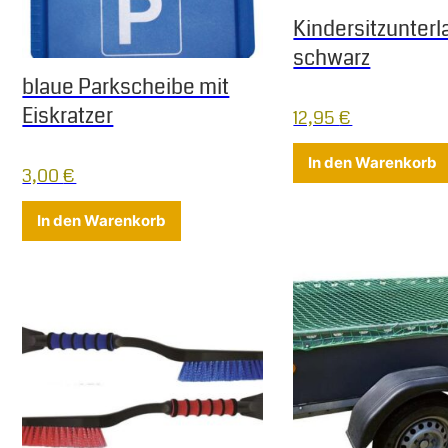
Kindersitzunterl
schwarz
blaue Parkscheibe mit
Eiskratzer
12,95
€
In den Warenkorb
3,00
€
In den Warenkorb