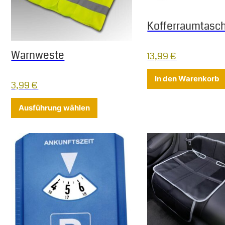
Kofferraumtasc
Warnweste
13,99
€
In den Warenkorb
3,99
€
Dieses Produkt weist mehrere Varia
Ausführung wählen