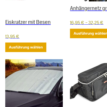
Anhängernetz g
Eiskratzer mit Besen
16,95
€
–
32,25
€
Ausführung wähle
13,95
€
Dieses Produkt weist mehrere Varia
Ausführung wählen