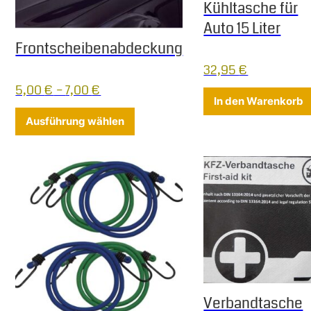
Kühltasche für
Auto 15 Liter
Frontscheibenabdeckung
32,95
€
5,00
€
–
7,00
€
In den Warenkorb
Dieses Produkt weist mehrere Varia
Ausführung wählen
Verbandtasche