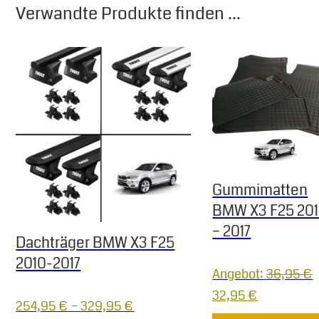
Verwandte Produkte finden ...
Gummimatten
BMW X3 F25 20
– 2017
Dachträger BMW X3 F25
2010-2017
Angebot:
36,95
€
Ursprünglicher Pre
Aktueller P
32,95
€
254,95
€
–
329,95
€