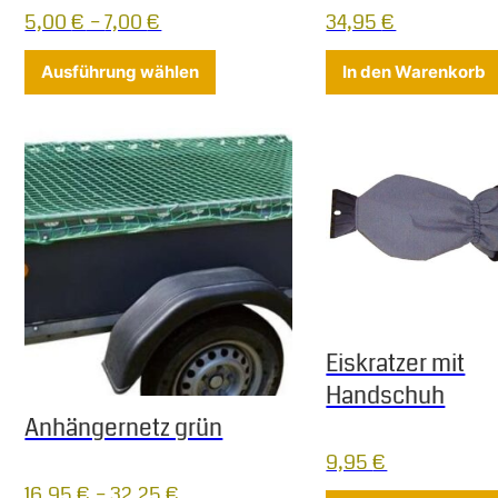
5,00
€
–
7,00
€
34,95
€
Dieses Produkt weist mehrere Varia
Ausführung wählen
In den Warenkorb
Eiskratzer mit
Handschuh
Anhängernetz grün
9,95
€
16,95
€
–
32,25
€