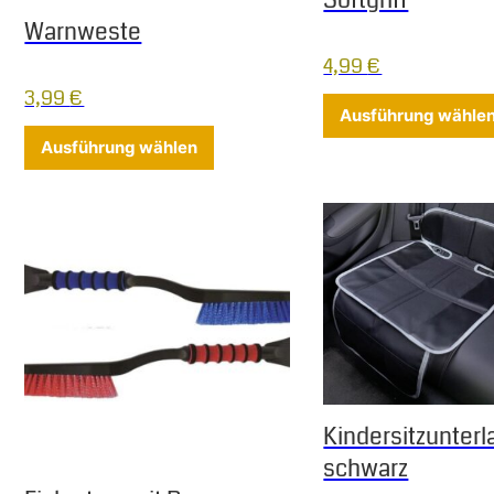
Warnweste
4,99
€
3,99
€
Ausführung wähle
Dieses Produkt weist mehrere Varia
Ausführung wählen
Kindersitzunterl
schwarz