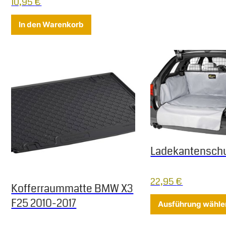
10,95
€
In den Warenkorb
Ladekantensch
22,95
€
Kofferraummatte BMW X3
F25 2010-2017
Ausführung wähle