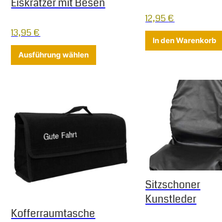
Eiskratzer mit Besen
12,95
€
13,95
€
In den Warenkorb
Dieses Produkt weist mehrere Varia
Ausführung wählen
Sitzschoner
Kunstleder
Kofferraumtasche