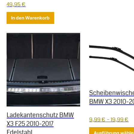
49,95
€
In den Warenkorb
Scheibenwisch
BMW X3 2010-2
Ladekantenschutz BMW
9,99
€
–
19,99
€
X3 F25 2010-2017
Edelstahl
Ausführung wähle