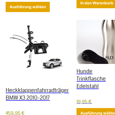
In den Warenkorb
Dieses Produkt weist mehrere Varia
Ausführung wählen
Hunde
Trinkflasche
Edelstahl
Heckklappenfahrradträger
BMW X3 2010-2017
19,95
€
459,95
€
Ausführung wähle