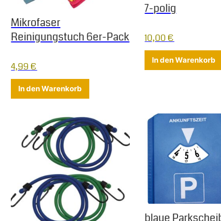
7-polig
Mikrofaser
Reinigungstuch 6er-Pack
10,00
€
In den Warenkorb
4,99
€
In den Warenkorb
blaue Parkschei