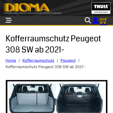
Skip to main content
Skip to footer
Kofferraumschutz Peugeot
308 SW ab 2021-
Home
/
Kofferraumschutz
/
Peugeot
/
Kofferraumschutz Peugeot 308 SW ab 2021-