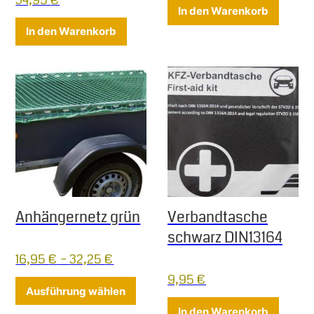
In den Warenkorb
In den Warenkorb
Anhängernetz grün
Verbandtasche
schwarz DIN13164
16,95
€
–
32,25
€
9,95
€
Dieses Produkt weist mehrere Varia
Ausführung wählen
In den Warenkorb