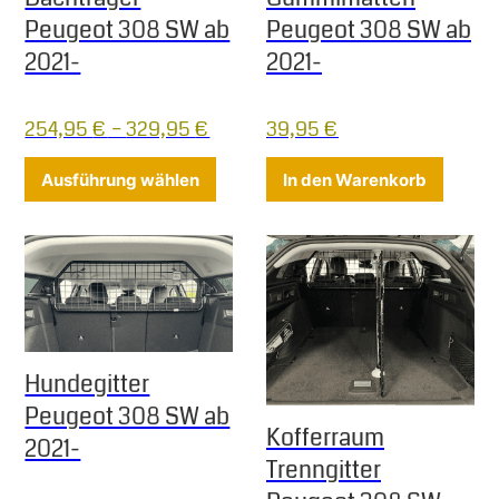
Peugeot 308 SW ab
Peugeot 308 SW ab
2021-
2021-
254,95
€
–
329,95
€
39,95
€
Dieses Produkt weist mehrere Varia
Ausführung wählen
In den Warenkorb
Hundegitter
Peugeot 308 SW ab
Kofferraum
2021-
Trenngitter