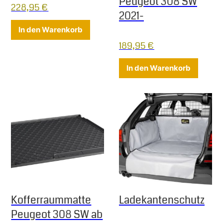
Peugeot 308 SW
228,95
€
2021-
In den Warenkorb
189,95
€
In den Warenkorb
Kofferraummatte
Ladekantenschutz
Peugeot 308 SW ab