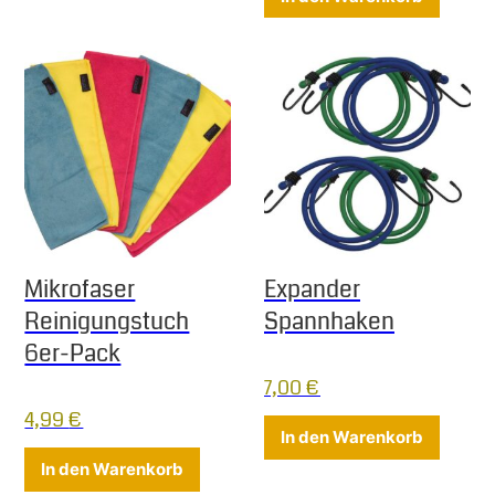
Mikrofaser
Expander
Reinigungstuch
Spannhaken
6er-Pack
7,00
€
4,99
€
In den Warenkorb
In den Warenkorb