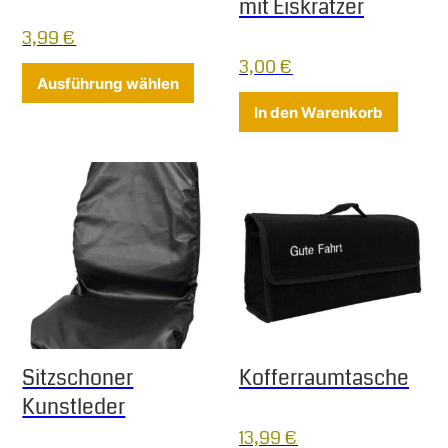
mit Eiskratzer
3,99
€
3,00
€
Dieses Produkt weist mehrere Varia
Ausführung wählen
In den Warenkorb
Sitzschoner
Kofferraumtasche
Kunstleder
13,99
€