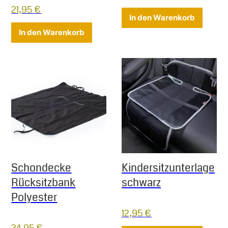
21,95
€
In den Warenkorb
In den Warenkorb
Schondecke
Kindersitzunterlage
Rücksitzbank
schwarz
Polyester
12,95
€
34,95
€