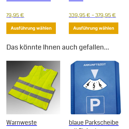
79,95
€
339,95
€
–
379,95
€
Dieses Produkt weist mehrere Varia
Diese
Ausführung wählen
Ausführung wählen
Das könnte Ihnen auch gefallen...
Warnweste
blaue Parkscheibe