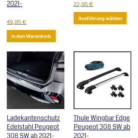
2021-
22,95
€
Diese
Ausführung wählen
49,95
€
In den Warenkorb
Ladekantenschutz
Thule Wingbar Edge
Edelstahl Peugeot
Peugeot 308 SW ab
308 SW ab 2021-
2021-