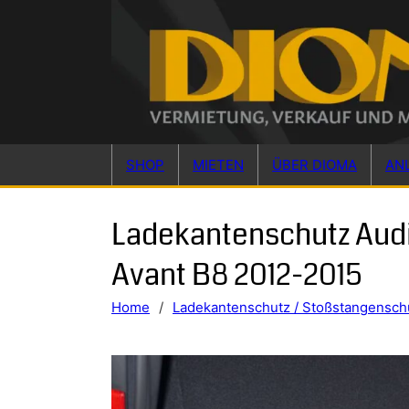
Skip to main content
Skip to footer
SHOP
MIETEN
ÜBER DIOMA
AN
Ladekantenschutz Aud
Avant B8 2012-2015
Home
/
Ladekantenschutz / Stoßstangensch