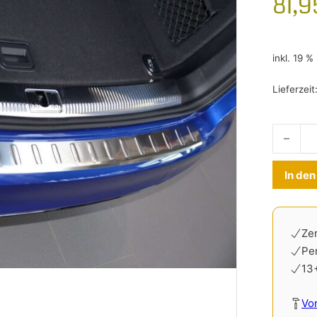
81,
inkl. 19 
Lieferzeit
Ladekant
In de
Zer
Pe
13
Vo