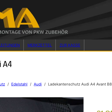
LEITUNGEN
MERKZETTEL
ZUR KASSE
i A4
utz
/
Edelstahl
/
Audi
/
Ladekantenschutz Audi A4 Avant B8