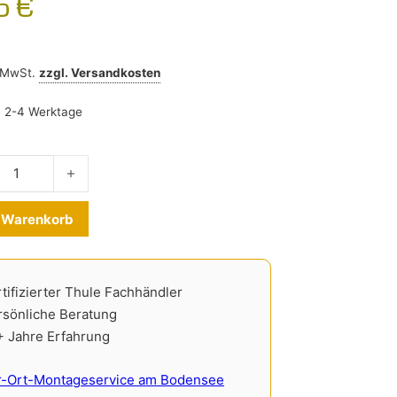
95
€
% MwSt.
zzgl.
Versandkosten
:
2-4 Werktage
enschutz Audi A4 Avant B8 2012-2015 Menge
Alternative:
n Warenkorb
tifizierter Thule Fachhändler
rsönliche Beratung
+ Jahre Erfahrung
r-Ort-Montageservice am Bodensee