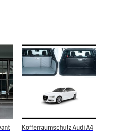
Dieses Produkt weist mehrere Varianten auf. Die Op
vant
Kofferraumschutz Audi A4