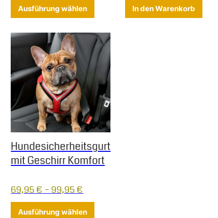
Dieses Produkt weist mehrere Varia
Ausführung wählen
In den Warenkorb
Hundesicherheitsgurt
mit Geschirr Komfort
69,95
€
–
99,95
€
Dieses Produkt weist mehrere Varia
Ausführung wählen