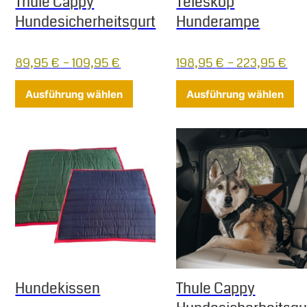
Thule Cappy
Teleskop
Hundesicherheitsgurt
Hunderampe
89,95
€
–
109,95
€
198,95
€
–
223,95
€
Dieses Produkt weist mehrere Varia
Di
Ausführung wählen
Ausführung wählen
Hundekissen
Thule Cappy