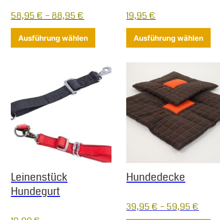
58,95
€
–
88,95
€
19,95
€
Dieses Produkt weist mehrere Varia
Di
Ausführung wählen
Ausführung wählen
Leinenstück
Hundedecke
Hundegurt
39,95
€
–
59,95
€