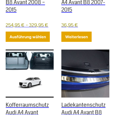
B8 Avant 2008 –
A4 Avant B8 2007-
2015
2015
254,95
€
–
329,95
€
36,95
€
Dieses Produkt weist mehrere Varia
Ausführung wählen
Weiterlesen
Kofferraumschutz
Ladekantenschutz
Audi A4 Avant
Audi A4 Avant B8