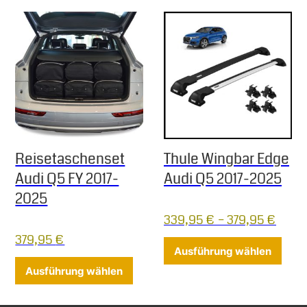
Reisetaschenset
Thule Wingbar Edge
Audi Q5 FY 2017-
Audi Q5 2017-2025
2025
339,95
€
–
379,95
€
379,95
€
Diese
Ausführung wählen
Dieses Produkt weist mehrere Varia
Ausführung wählen