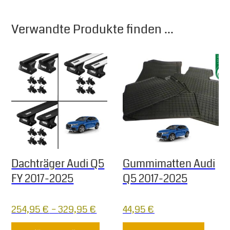
Verwandte Produkte finden ...
Dachträger Audi Q5
Gummimatten Audi
FY 2017-2025
Q5 2017-2025
254,95
€
–
329,95
€
44,95
€
Dieses Produkt weist mehrere Varia