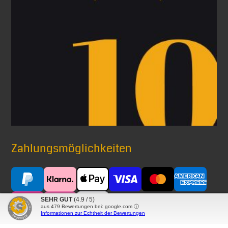
Zahlungsmöglichkeiten
SEHR GUT
(4.9 / 5)
aus
479
Bewertungen bei: google.com ⓘ
Informationen zur Echtheit der Bewertungen
Versand mit