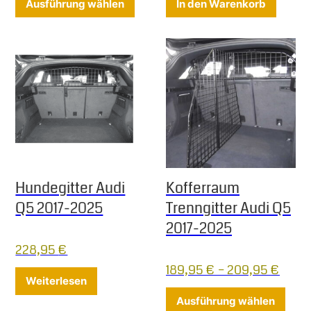
Ausführung wählen
In den Warenkorb
Hundegitter Audi
Kofferraum
Q5 2017-2025
Trenngitter Audi Q5
2017-2025
228,95
€
189,95
€
–
209,95
€
Weiterlesen
Diese
Ausführung wählen