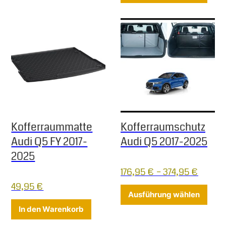
Kofferraummatte
Kofferraumschutz
Audi Q5 FY 2017-
Audi Q5 2017-2025
2025
176,95
€
–
374,95
€
49,95
€
Diese
Ausführung wählen
In den Warenkorb