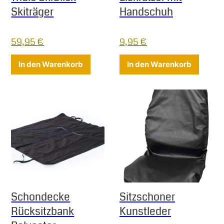
Skiträger
Handschuh
59,95
€
9,95
€
In den Warenkorb
In den Warenkorb
Schondecke
Sitzschoner
Rücksitzbank
Kunstleder