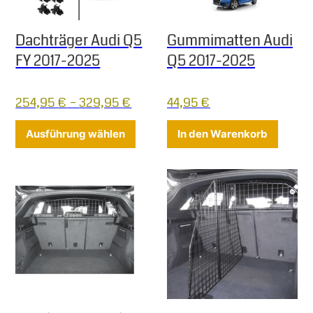
Dachträger Audi Q5
Gummimatten Audi
FY 2017-2025
Q5 2017-2025
254,95
€
–
329,95
€
44,95
€
Dieses Produkt weist mehrere Varia
Ausführung wählen
In den Warenkorb