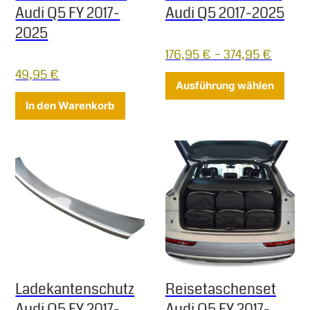
Audi Q5 FY 2017-
Audi Q5 2017-2025
2025
176,95
€
–
374,95
€
49,95
€
Diese
Ausführung wählen
In den Warenkorb
Ladekantenschutz
Reisetaschenset
Audi Q5 FY 2017-
Audi Q5 FY 2017-