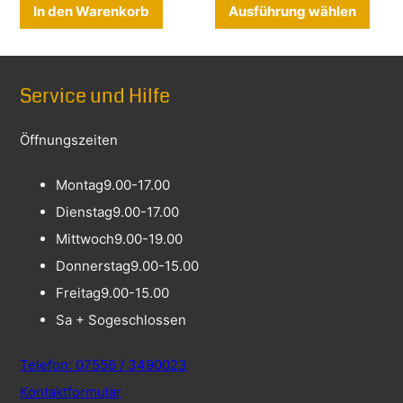
Diese
In den Warenkorb
Ausführung wählen
Service und Hilfe
Öffnungszeiten
Montag
9.00-17.00
Dienstag
9.00-17.00
Mittwoch
9.00-19.00
Donnerstag
9.00-15.00
Freitag
9.00-15.00
Sa + So
geschlossen
Telefon: 07556 / 3490023
Kontaktformular