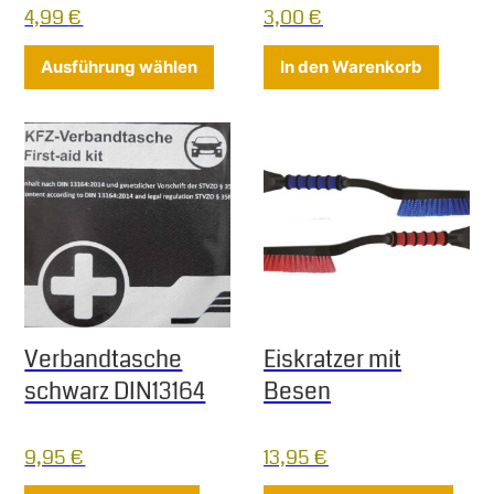
4,99
€
3,00
€
Dieses Produkt weist mehrere Varia
Ausführung wählen
In den Warenkorb
Verbandtasche
Eiskratzer mit
schwarz DIN13164
Besen
9,95
€
13,95
€