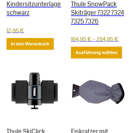
Kindersitzunterlage
Thule SnowPack
schwarz
Skiträger 7322 7324
7325 7326
12,95
€
164,95
€
–
284,95
€
In den Warenkorb
Diese
Ausführung wählen
Thule SkiClick
Eiskratzer mit