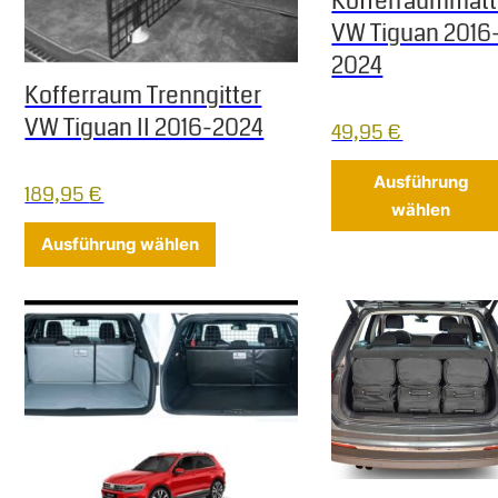
Kofferraummat
VW Tiguan 2016
2024
Kofferraum Trenngitter
VW Tiguan II 2016-2024
49,95
€
Ausführung
189,95
€
wählen
Dieses Produkt weist mehrere Varia
Ausführung wählen