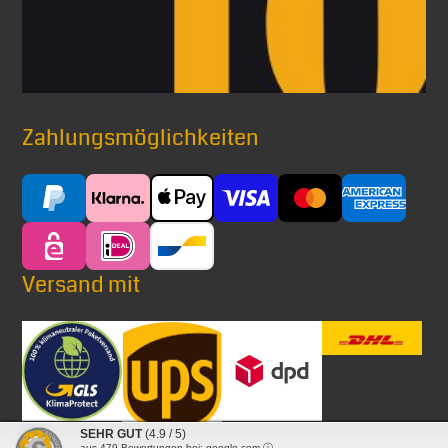
Zahlungsmöglichkeiten
Versand mit
SEHR GUT
(4.9 / 5)
aus
479
Bewertungen bei: google.com ⓘ