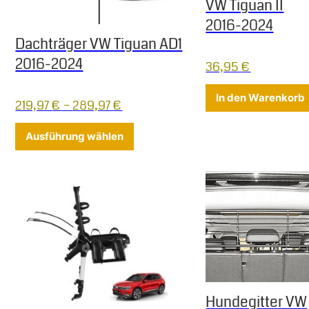
VW Tiguan II
2016-2024
Dachträger VW Tiguan AD1
2016-2024
36,95
€
In den Warenkorb
219,97
€
–
289,97
€
Dieses Produkt weist mehrere Varia
Ausführung wählen
Hundegitter VW