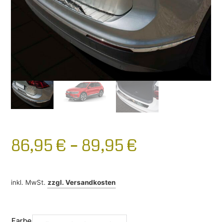
86,95
€
–
89,95
€
inkl. MwSt.
zzgl.
Versandkosten
Farbe