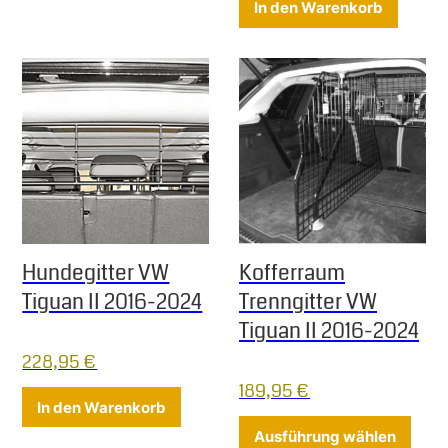
In den Warenkorb
Hundegitter VW
Kofferraum
Tiguan II 2016-2024
Trenngitter VW
Tiguan II 2016-2024
228,95
€
189,95
€
In den Warenkorb
Diese
Ausführung wählen