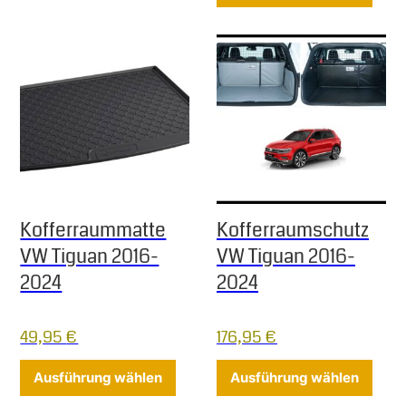
Kofferraummatte
Kofferraumschutz
VW Tiguan 2016-
VW Tiguan 2016-
2024
2024
49,95
€
176,95
€
Dieses Produkt weist mehrere Varia
Diese
Ausführung wählen
Ausführung wählen