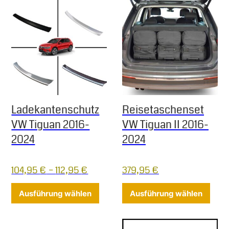
Ladekantenschutz
Reisetaschenset
VW Tiguan 2016-
VW Tiguan II 2016-
2024
2024
104,95
€
–
112,95
€
379,95
€
Dieses Produkt weist mehrere Varia
Diese
Ausführung wählen
Ausführung wählen