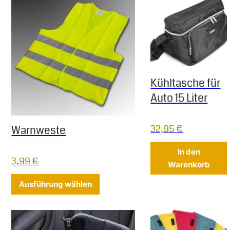
Kühltasche für
Auto 15 Liter
32,95
€
Warnweste
In den
3,99
€
Warenkorb
Dieses Produkt weist mehrere Varia
Ausführung wählen