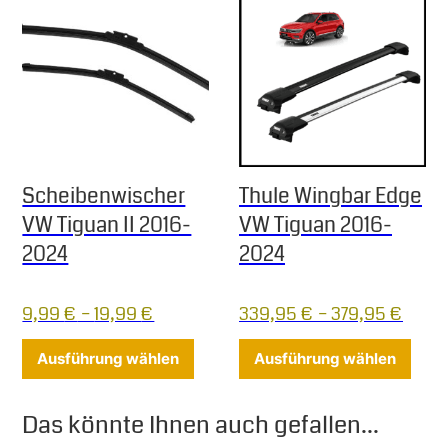
Scheibenwischer
Thule Wingbar Edge
VW Tiguan II 2016-
VW Tiguan 2016-
2024
2024
9,99
€
–
19,99
€
339,95
€
–
379,95
€
Dieses Produkt weist mehrere Varia
Diese
Ausführung wählen
Ausführung wählen
Das könnte Ihnen auch gefallen...