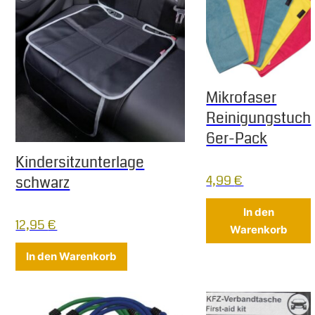
Mikrofaser
Reinigungstuch
6er-Pack
Kindersitzunterlage
4,99
€
schwarz
In den
12,95
€
Warenkorb
In den Warenkorb