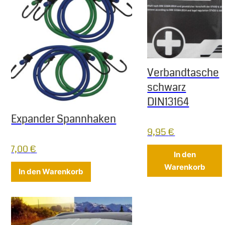
Verbandtasche
schwarz
DIN13164
Expander Spannhaken
9,95
€
7,00
€
In den
Warenkorb
In den Warenkorb