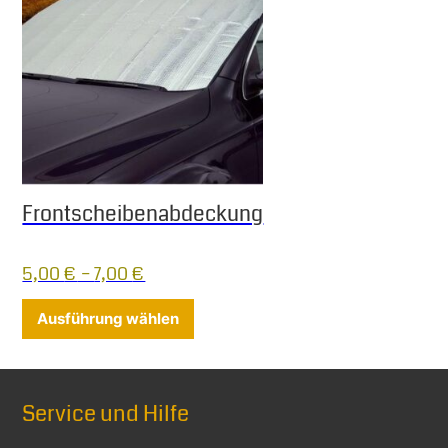
Frontscheibenabdeckung
5,00
€
–
7,00
€
Dieses Produkt weist mehrere Varia
Ausführung wählen
Service und Hilfe