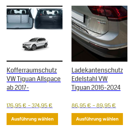
Kofferraumschutz
Ladekantenschutz
VW Tiguan Allspace
Edelstahl VW
ab 2017-
Tiguan 2016-2024
176,95
€
–
374,95
€
86,95
€
–
89,95
€
Dieses Produkt weist mehrere Varia
Diese
Ausführung wählen
Ausführung wählen