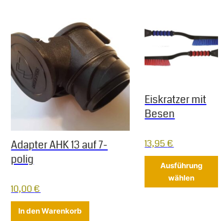
Eiskratzer mit
Besen
13,95
€
Adapter AHK 13 auf 7-
polig
Ausführung
wählen
10,00
€
In den Warenkorb