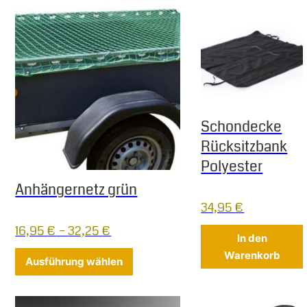
Schondecke
Rücksitzbank
Polyester
Anhängernetz grün
34,95
€
16,95
€
–
32,25
€
In den
Warenkorb
Dieses Produkt weist mehrere Varia
Ausführung wählen