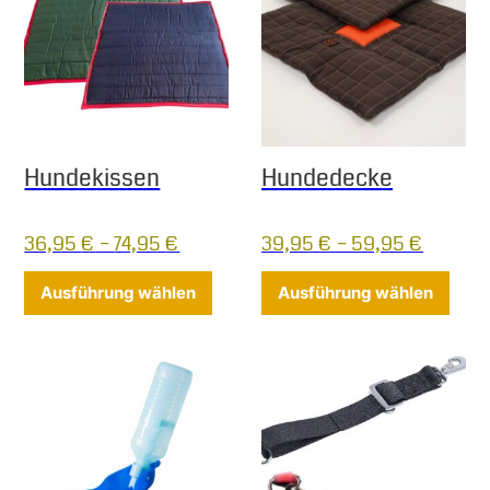
Hundekissen
Hundedecke
36,95
€
–
74,95
€
39,95
€
–
59,95
€
Dieses Produkt weist mehrere Varia
Diese
Ausführung wählen
Ausführung wählen