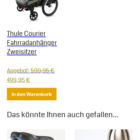
Thule Courier
Fahrradanhänger
Zweisitzer
Angebot:
599,95
€
Ursprünglicher Preis war: 599,95 €
Aktueller Preis ist: 499,95 €.
499,95
€
In den Warenkorb
Das könnte Ihnen auch gefallen...