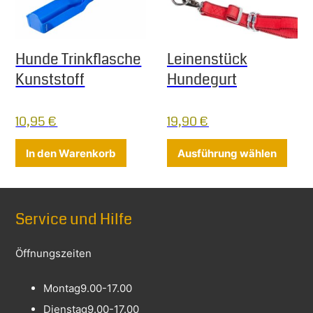
Hunde Trinkflasche
Leinenstück
Kunststoff
Hundegurt
10,95
€
19,90
€
Diese
In den Warenkorb
Ausführung wählen
Service und Hilfe
Öffnungszeiten
Montag
9.00-17.00
Dienstag
9.00-17.00