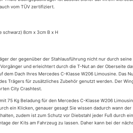
auch vom TÜV zertifiziert.
ie schwarz) 8cm x 3cm B x H
räger der gegenüber der Stahlausführung nicht nur durch seine 
in Vorgänger und erleichtert durch die T-Nut an der Oberseite 
auf dem Dach Ihres Mercedes C-Klasse W206 Limousine. Das Nut
es Trägers für zusätzliches Zubehör genutzt werden. Der Wingb
ten City Crashtest.
 mit 75 Kg Beladung für den Mercedes C-Klasse W206 Limousin
urch ein Klicken, genauer gesagt Sie wissen dadurch wann der D
halten, zudem ist zum Schutz vor Diebstahl jeder Fuß durch e
age der Kits am Fahrzeug zu lassen. Daher kann bei der nächst