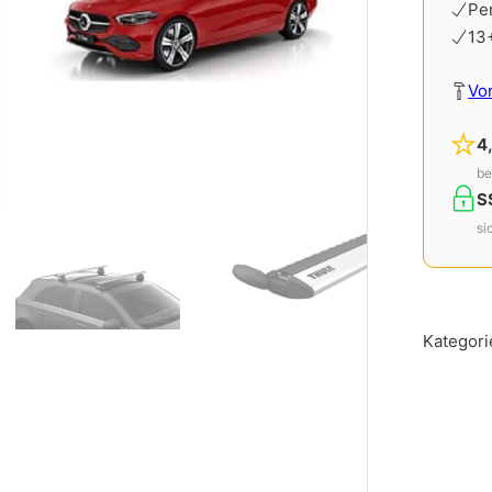
Pe
13
Vo
4
be
S
si
Kategori