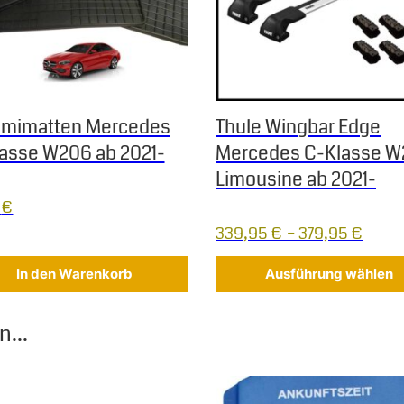
mimatten Mercedes
Thule Wingbar Edge
asse W206 ab 2021-
Mercedes C-Klasse 
Limousine ab 2021-
5
€
339,95
€
–
379,95
€
In den Warenkorb
Ausführung wählen
...