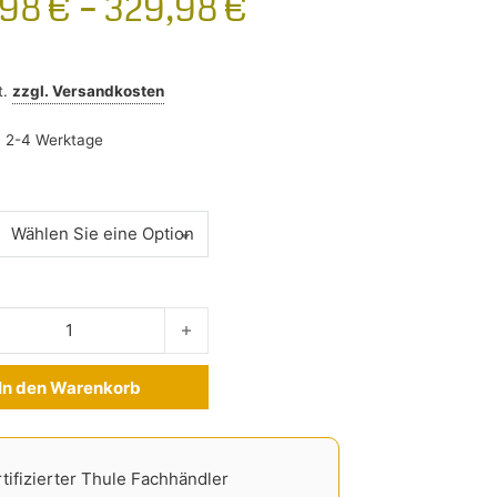
,98
€
–
329,98
€
t.
zzgl.
Versandkosten
:
2-4 Werktage
er Mercedes C-Klasse W206 Limousine ab 2021- Menge
In den Warenkorb
ve:
tifizierter Thule Fachhändler