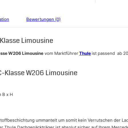
ation
Bewertungen (0)
Klasse Limousine
asse W206 Limousine
vom Marktführer
Thule
ist passend ab 20
C-Klasse W206 Limousine
m B x H
nstoffbeschichtung ummantelt um somit kein Verrutschen der Lad
er Thule Dachgepäckträger ist absolut sicher auf Ihrem Merce