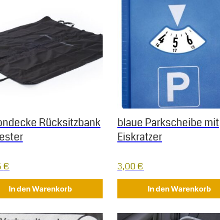
ndecke Rücksitzbank
blaue Parkscheibe mit
ester
Eiskratzer
5
€
3,00
€
In den Warenkorb
In den Warenkorb