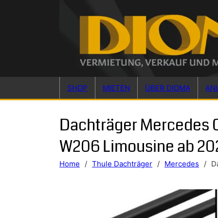
Skip to main content
Skip to footer
SHOP
MIETEN
ÜBER DIOMA
AN
Dachträger Mercedes 
W206 Limousine ab 20
Home
/
Thule Dachträger
/
Mercedes
/
D