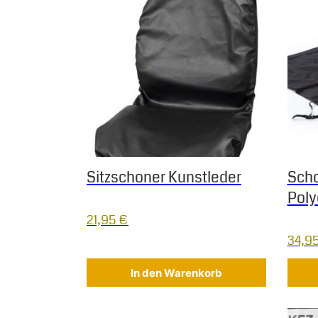
Sitzschoner Kunstleder
Scho
Poly
21,95
€
34,9
In den Warenkorb