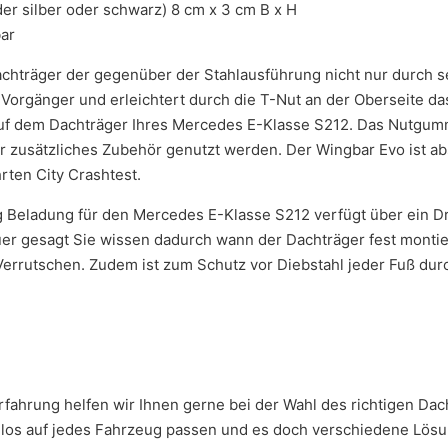
r silber oder schwarz) 8 cm x 3 cm B x H
bar
achträger der gegenüber der Stahlausführung nicht nur durch se
in Vorgänger und erleichtert durch die T-Nut an der Oberseite 
auf dem Dachträger Ihres Mercedes E-Klasse S212. Das Nutgummi
r zusätzliches Zubehör genutzt werden. Der Wingbar Evo ist ab
ten City Crashtest.
g Beladung für den Mercedes E-Klasse S212 verfügt über ein 
nauer gesagt Sie wissen dadurch wann der Dachträger fest monti
errutschen. Zudem ist zum Schutz vor Diebstahl jeder Fuß durch
r Erfahrung helfen wir Ihnen gerne bei der Wahl des richtigen D
los auf jedes Fahrzeug passen und es doch verschiedene Lösung