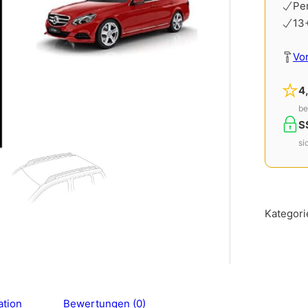
Pe
13
Vo
4
be
S
si
Kategori
ation
Bewertungen (0)