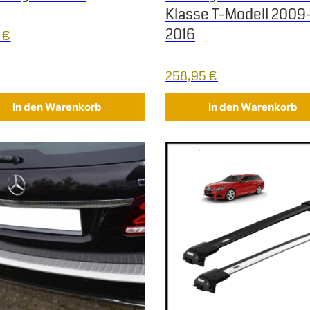
Klasse T-Modell 2009
2016
5
€
258,95
€
In den Warenkorb
In den Warenkorb
 Die Optionen können auf der Produktseite gewählt werden
Dieses Produkt weist mehrere