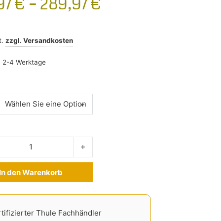
97
€
–
289,97
€
t.
zzgl.
Versandkosten
:
2-4 Werktage
ger Mercedes E-Klasse S212 T-Model 2009-2016 Menge
In den Warenkorb
ve:
tifizierter Thule Fachhändler