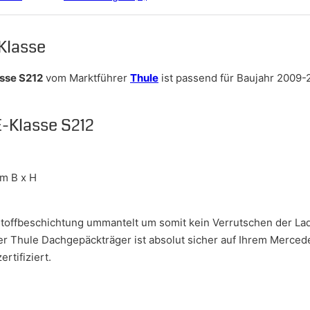
Klasse
sse S212
vom Marktführer
Thule
ist passend für Baujahr 2009-
-Klasse S212
cm B x H
nstoffbeschichtung ummantelt um somit kein Verrutschen der Lad
er Thule Dachgepäckträger ist absolut sicher auf Ihrem Merced
rtifiziert.