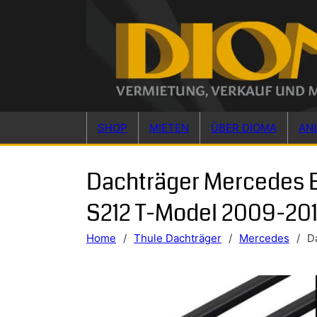
Skip to main content
Skip to footer
SHOP
MIETEN
ÜBER DIOMA
AN
Dachträger Mercedes 
S212 T-Model 2009-20
Home
/
Thule Dachträger
/
Mercedes
/
D