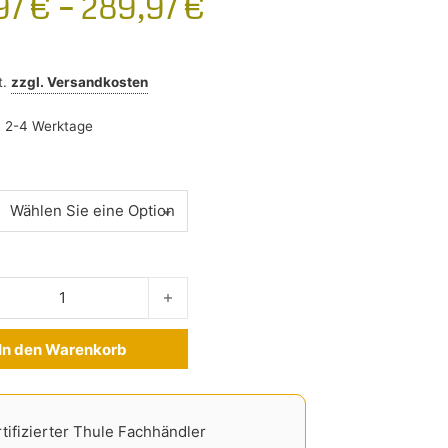
97
€
–
289,97
€
t.
zzgl.
Versandkosten
:
2-4 Werktage
ger Mercedes GLE ab 2019- Menge
In den Warenkorb
ve:
tifizierter Thule Fachhändler