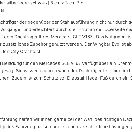
r silber oder schwarz) 8 cm x 3 cm B x H
bar
achträger der gegenüber der Stahlausführung nicht nur durch se
in Vorgänger und erleichtert durch die T-Nut an der Oberseite 
auf dem Dachträger Ihres Mercedes GLE V167 . Das Nutgummi ist
r zusätzliches Zubehör genutzt werden. Der Wingbar Evo ist ab
ten City Crashtest.
g Beladung für den Mercedes GLE V167 verfügt über ein Drehm
er gesagt Sie wissen dadurch wann der Dachträger fest montiert
hen. Zudem ist zum Schutz vor Diebstahl jeder Fuß durch ein S
r Erfahrung helfen wir Ihnen gerne bei der Wahl des richtigen D
f jedes Fahrzeug passen und es doch verschiedene Lösungen gib