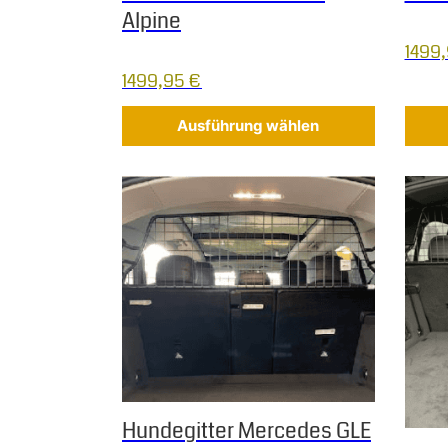
Alpine
1499
1499,95
€
Ausführung wählen
Dieses Produkt weist mehrere Varianten auf.
Hundegitter Mercedes GLE