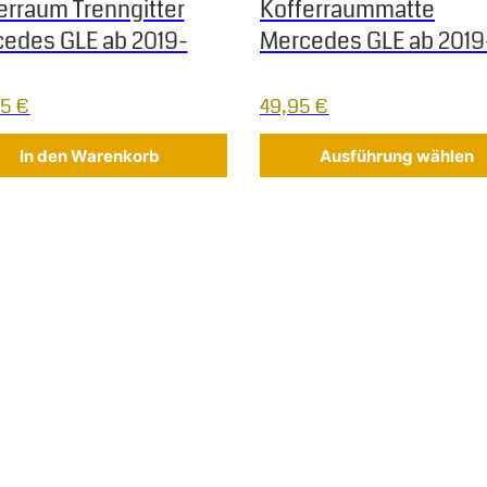
erraum Trenngitter
Kofferraummatte
edes GLE ab 2019-
Mercedes GLE ab 2019
95
€
49,95
€
In den Warenkorb
Ausführung wählen
 Die Optionen können auf der Produktseite gewählt werden