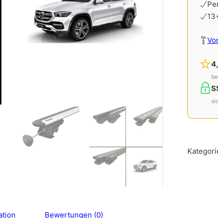
Pe
13
Vo
4
be
S
si
Kategori
ation
Bewertungen (0)