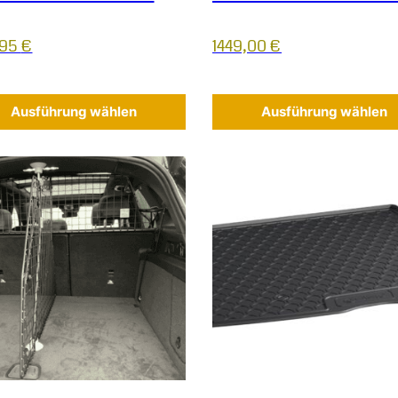
,95
€
1449,00
€
Ausführung wählen
Ausführung wählen
 Die Optionen können auf der Produktseite gewählt werden
Dieses Produkt weist mehrere