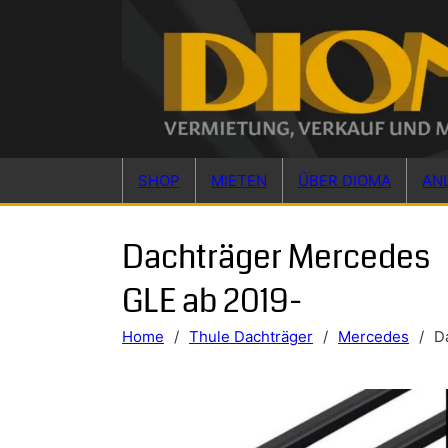
Skip to main content
Skip to footer
SHOP
MIETEN
ÜBER DIOMA
AN
Dachträger Mercedes
GLE ab 2019-
Home
/
Thule Dachträger
/
Mercedes
/
D