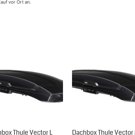
uf vor Ort an.
 Die Optionen können auf der Produktseite gewählt werden
s Produkt weist mehrere Varianten auf. Die Optionen können au
Dieses Produkt weist mehrere
box Thule Vector L
Dachbox Thule Vector