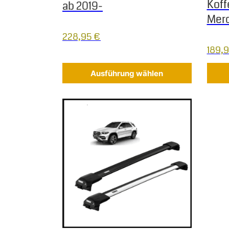
Koff
ab 2019-
Merc
228,95
€
189,
Ausführung wählen
Dieses Produkt weist mehrere Varianten auf.