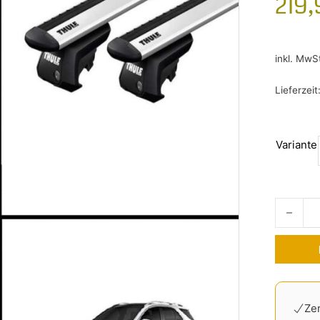
219,
inkl. MwS
Lieferzeit
Variante
Dachträ
Alternati
Zer