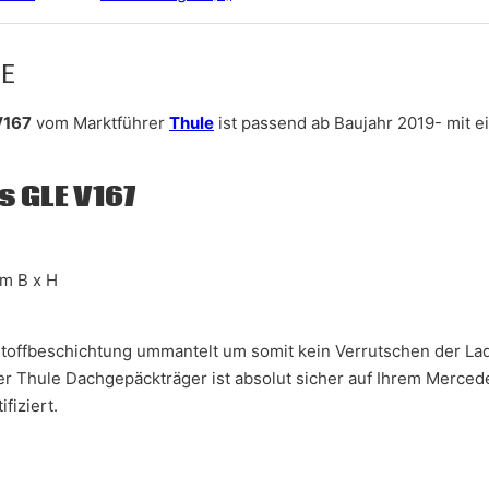
LE
V167
vom Marktführer
Thule
ist passend ab Baujahr 2019- mit e
 GLE V167
cm B x H
nstoffbeschichtung ummantelt um somit kein Verrutschen der Lad
er Thule Dachgepäckträger ist absolut sicher auf Ihrem Merced
fiziert.