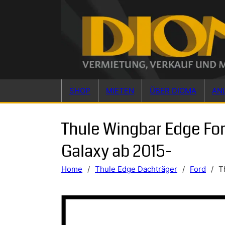
Skip to main content
Skip to footer
SHOP
MIETEN
ÜBER DIOMA
AN
Thule Wingbar Edge Fo
Galaxy ab 2015-
Home
/
Thule Edge Dachträger
/
Ford
/
T