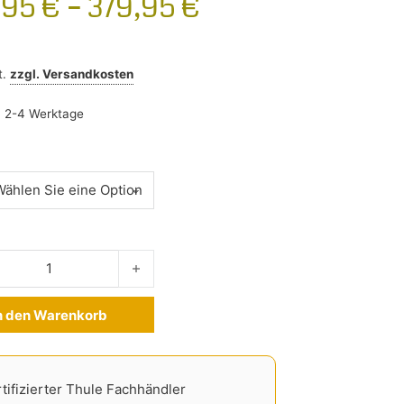
,95
€
–
379,95
€
t.
zzgl.
Versandkosten
:
2-4 Werktage
ngbar Edge Ford Galaxy ab 2015- Menge
n den Warenkorb
ve:
tifizierter Thule Fachhändler