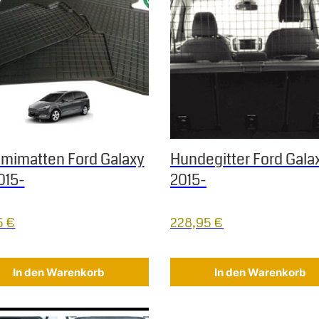
imatten Ford Galaxy
Hundegitter Ford Gala
015-
2015-
5
€
228,95
€
In den Warenkorb
In den Warenkorb
 Die Optionen können auf der Produktseite gewählt werden
s Produkt weist mehrere Varianten auf. Die Optionen können au
Dieses Produkt weist mehrere