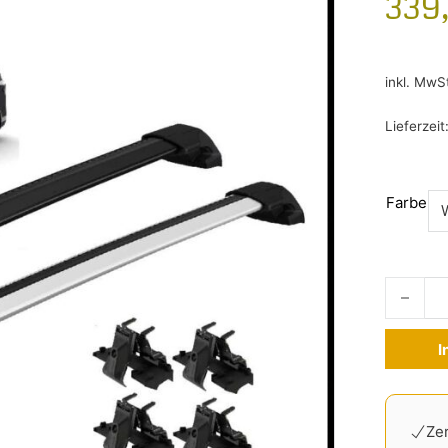
339
inkl. MwS
Lieferzeit
Farbe
Thule Wi
I
Alternati
Zer