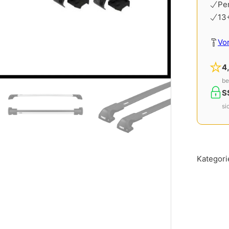
Pe
13
Vo
4
be
S
si
Kategori