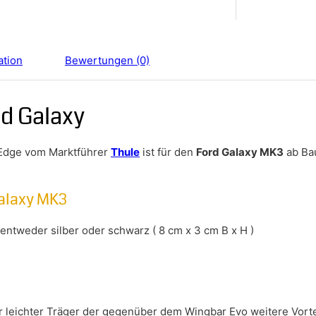
ation
Bewertungen (0)
rd Galaxy
Edge vom Marktführer
Thule
ist für den
Ford Galaxy MK3
ab Ba
alaxy MK3
ntweder silber oder schwarz ( 8 cm x 3 cm B x H )
hr leichter Träger der gegenüber dem Wingbar Evo weitere Vort