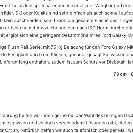
Er ist zusätzlich spritsparender, leiser als der Wingbar und erl
rräder, Ski oder Kajaks sind sehr einfach als auch schnell auf
lb kein Zuschneiden, somit kann die gesamte Fläche des Träger
enn er bestand mit Auszeichnung den nach ISO Norm durchgeführ
mit ergibt sich eine geringere Gesamthöhe Ihres Ford Galaxy M
e Flush Rail Serie, mit 75 Kg Beladung für den Ford Galaxy M
rekte Festigkeit durch ein Klicken, genauer gesagt Sie wissen 
 Lieferumfang enthalten, zudem ist zum Schutz vor Diebstahl je
73 cm – 
r Erfahrung helfen wir Ihnen gerne bei der Wahl des richtigen D
mlos passen und es doch verschiedene Lösungen gibt, bieten w
 Ort an. Natürlich helfen wir auch telefonisch oder per Mail we