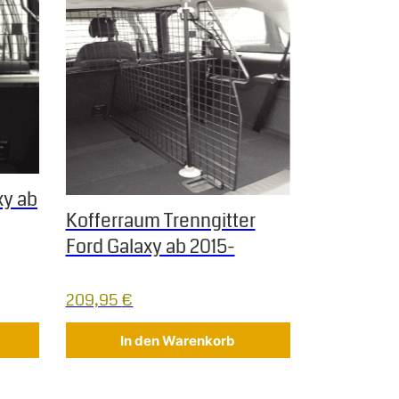
xy ab
Kofferraum Trenngitter
Ford Galaxy ab 2015-
209,95
€
In den Warenkorb
f der Produktseite gewählt werden
 Varianten auf. Die Optionen können auf der Produktseite gew