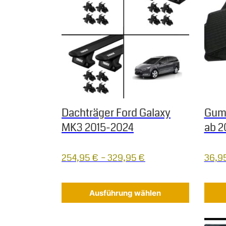
Dachträger Ford Galaxy
Gumm
MK3 2015-2024
ab 2
254,95
€
–
329,95
€
36,9
Ausführung wählen
Dieses Produkt weist mehrere Varianten auf.
Diese