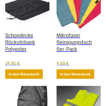
Schondecke
Mikrofaser
Rücksitzbank
Reinigungstuch
Polyester
6er-Pack
34,95
€
4,99
€
In den Warenkorb
In den Warenkorb