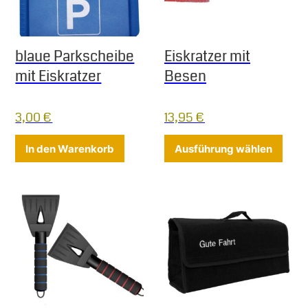
blaue Parkscheibe
Eiskratzer mit
mit Eiskratzer
Besen
3,00
€
13,95
€
Diese
In den Warenkorb
Ausführung wählen