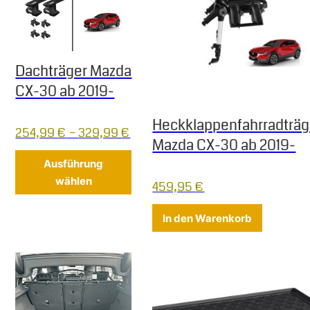
Dachträger Mazda
CX-30 ab 2019-
Heckklappenfahrradträg
254,99
€
–
329,99
€
Mazda CX-30 ab 2019-
Dieses Produkt weist mehrere Varia
Ausführung
wählen
459,95
€
In den Warenkorb