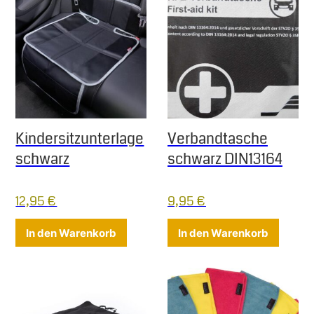
Kindersitzunterlage
Verbandtasche
schwarz
schwarz DIN13164
12,95
€
9,95
€
In den Warenkorb
In den Warenkorb