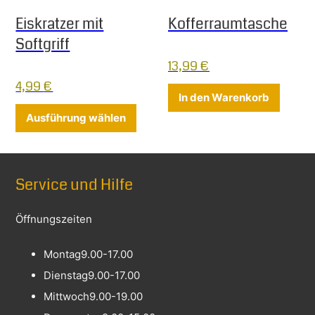
Eiskratzer mit
Kofferraumtasche
Softgriff
13,99
€
4,99
€
In den Warenkorb
Dieses Produkt weist mehrere Varia
Ausführung wählen
Service und Hilfe
Öffnungszeiten
Montag
9.00-17.00
Dienstag
9.00-17.00
Mittwoch
9.00-19.00