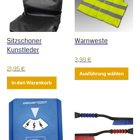
Sitzschoner
Warnweste
Kunstleder
3,99
€
21,95
€
Diese
Ausführung wählen
In den Warenkorb