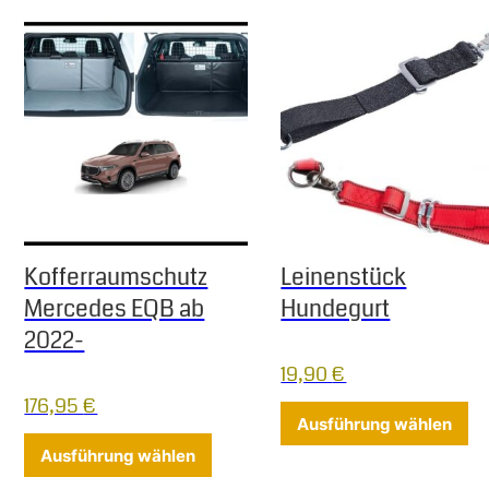
Kofferraumschutz
Leinenstück
Mercedes EQB ab
Hundegurt
2022-
19,90
€
176,95
€
Di
Ausführung wählen
Dieses Produkt weist mehrere Varia
Ausführung wählen