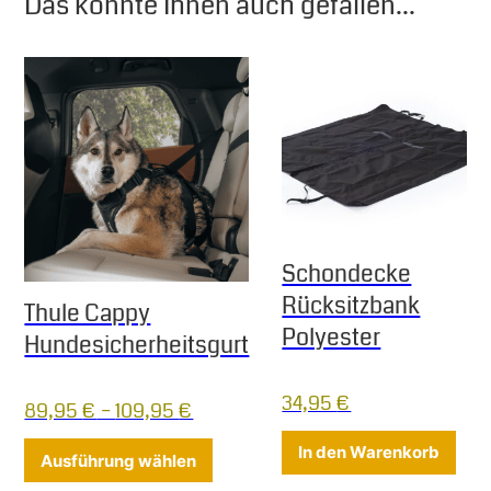
Das könnte Ihnen auch gefallen...
Schondecke
Rücksitzbank
Thule Cappy
Polyester
Hundesicherheitsgurt
34,95
€
89,95
€
–
109,95
€
Dieses Produkt weist mehrere Varia
In den Warenkorb
Ausführung wählen