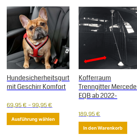
Hundesicherheitsgurt
Kofferraum
mit Geschirr Komfort
Trenngitter Merced
EQB ab 2022-
69,95
€
–
99,95
€
189,95
€
Dieses Produkt weist mehrere Varia
Ausführung wählen
In den Warenkorb