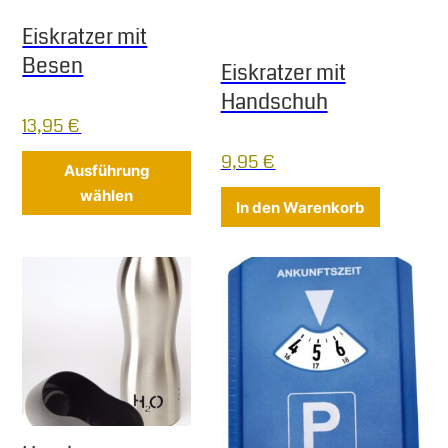
Eiskratzer mit
Besen
Eiskratzer mit
Handschuh
13,95
€
9,95
€
Dieses Produkt weist mehrere Varia
Ausführung
wählen
In den Warenkorb