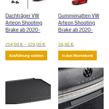
Dachträger VW
Gummimatten VW
Arteon Shooting
Arteon Shooting
Brake ab 2020-
Brake ab 2020-
254,99
€
–
329,99
€
39,95
€
Dieses Produkt weist mehrere Varia
Ausführung wählen
In den Warenkorb