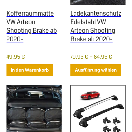
Kofferraummatte
Ladekantenschutz
VW Arteon
Edelstahl VW
Shooting Brake ab
Arteon Shooting
2020-
Brake ab 2020-
49,95
€
79,95
€
–
84,95
€
Diese
In den Warenkorb
Ausführung wählen