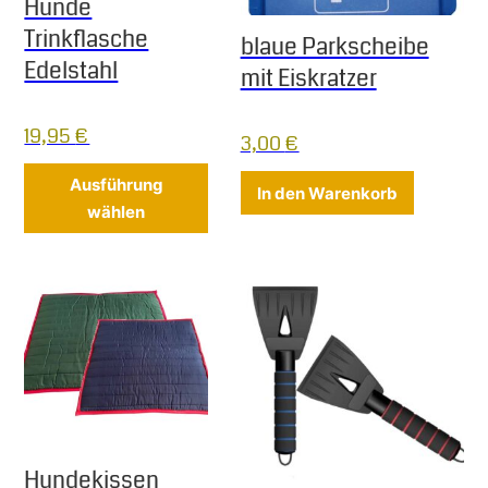
Hunde
Trinkflasche
blaue Parkscheibe
Edelstahl
mit Eiskratzer
19,95
€
3,00
€
Dieses Produkt weist mehrere Varia
Ausführung
In den Warenkorb
wählen
Hundekissen