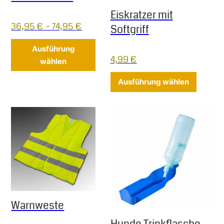
Eiskratzer mit
36,95
€
–
74,95
€
Softgriff
Dieses Produkt weist mehrere Varia
Ausführung
4,99
€
wählen
Dieses 
Ausführung wählen
Warnweste
Hunde Trinkflasche