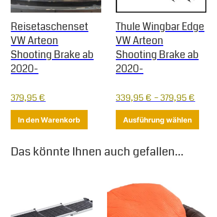
Reisetaschenset
Thule Wingbar Edge
VW Arteon
VW Arteon
Shooting Brake ab
Shooting Brake ab
2020-
2020-
379,95
€
339,95
€
–
379,95
€
Diese
In den Warenkorb
Ausführung wählen
Das könnte Ihnen auch gefallen...