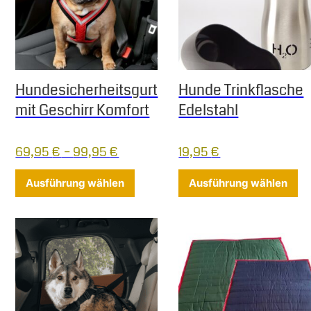
Hundesicherheitsgurt
Hunde Trinkflasche
mit Geschirr Komfort
Edelstahl
69,95
€
–
99,95
€
19,95
€
Dieses Produkt weist mehrere Varia
Di
Ausführung wählen
Ausführung wählen