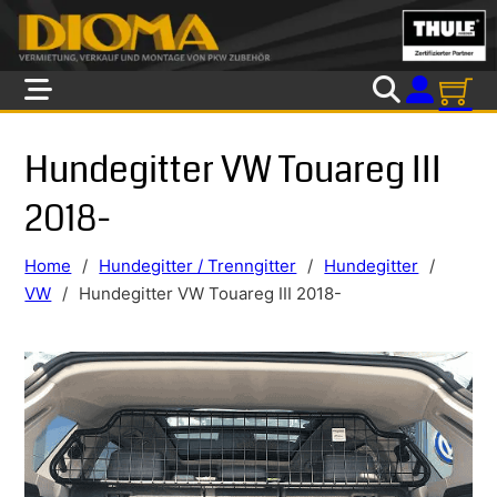
Skip to main content
Skip to footer
Hundegitter VW Touareg III
2018-
Home
/
Hundegitter / Trenngitter
/
Hundegitter
/
VW
/
Hundegitter VW Touareg III 2018-