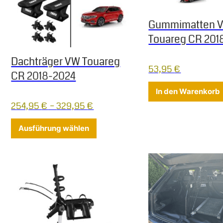
Gummimatten 
Touareg CR 201
Dachträger VW Touareg
53,95
€
CR 2018-2024
In den Warenkorb
254,95
€
–
329,95
€
Dieses Produkt weist mehrere Varia
Ausführung wählen