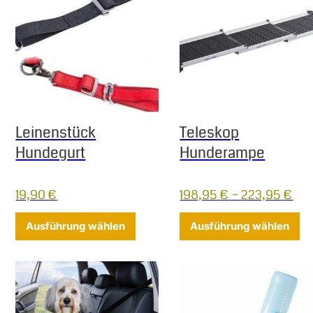
Leinenstück
Teleskop
Hundegurt
Hunderampe
19,90
€
198,95
€
–
223,95
€
Dieses Produkt weist mehrere Varia
Di
Ausführung wählen
Ausführung wählen