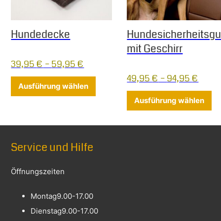
Hundedecke
Hundesicherheitsgu
mit Geschirr
39,95
€
–
59,95
€
49,95
€
–
94,95
€
Dieses Produkt weist mehrere Varia
Ausführung wählen
Di
Ausführung wählen
Service und Hilfe
Öffnungszeiten
Montag
9.00-17.00
Dienstag
9.00-17.00