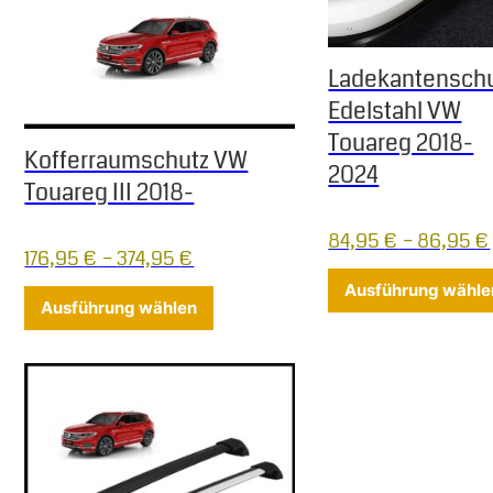
Ladekantensch
Edelstahl VW
Touareg 2018-
Kofferraumschutz VW
2024
Touareg III 2018-
84,95
€
–
86,95
€
176,95
€
–
374,95
€
Ausführung wähle
Dieses Produkt weist mehrere Varia
Ausführung wählen