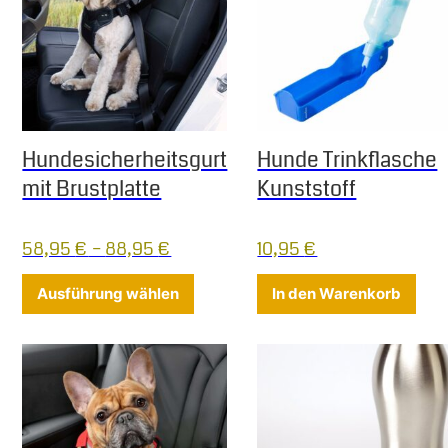
Hundesicherheitsgurt
Hunde Trinkflasche
mit Brustplatte
Kunststoff
58,95
€
–
88,95
€
10,95
€
Dieses Produkt weist mehrere Varia
Ausführung wählen
In den Warenkorb