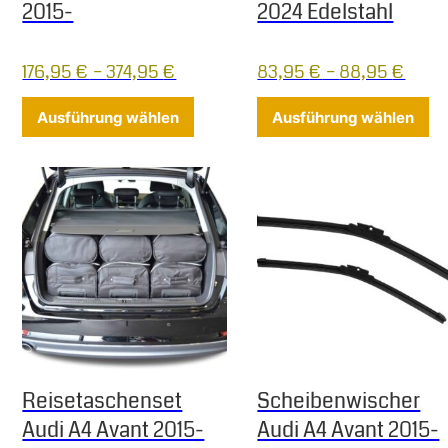
2015-
2024 Edelstahl
176,95
€
–
374,95
€
83,95
€
–
88,95
€
Dieses Produkt weist mehrere Varia
Di
Ausführung wählen
Ausführung wählen
Reisetaschenset
Scheibenwischer
Audi A4 Avant 2015-
Audi A4 Avant 2015-