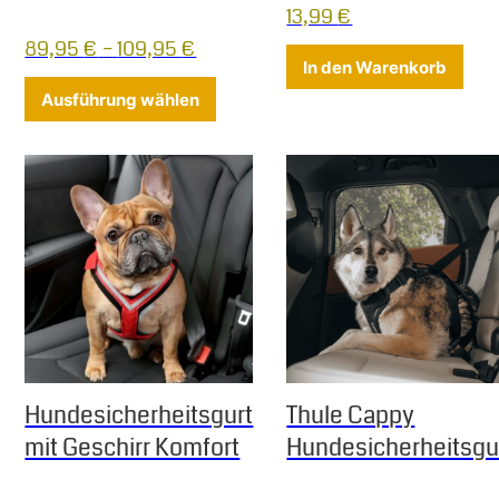
13,99
€
89,95
€
–
109,95
€
In den Warenkorb
Dieses Produkt weist mehrere Varia
Ausführung wählen
Hundesicherheitsgurt
Thule Cappy
mit Geschirr Komfort
Hundesicherheitsgu