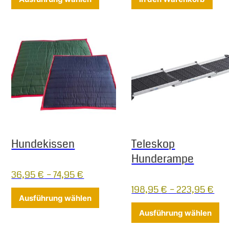
Hundekissen
Teleskop
Hunderampe
36,95
€
–
74,95
€
198,95
€
–
223,95
€
Dieses Produkt weist mehrere Varia
Ausführung wählen
Di
Ausführung wählen