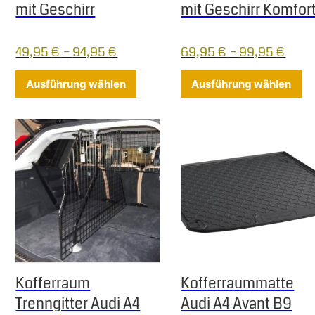
mit Geschirr
mit Geschirr Komfor
49,95
€
–
94,95
€
69,95
€
–
99,95
€
Dieses Produkt weist mehrere Varia
Di
Ausführung wählen
Ausführung wählen
Kofferraum
Kofferraummatte
Trenngitter Audi A4
Audi A4 Avant B9