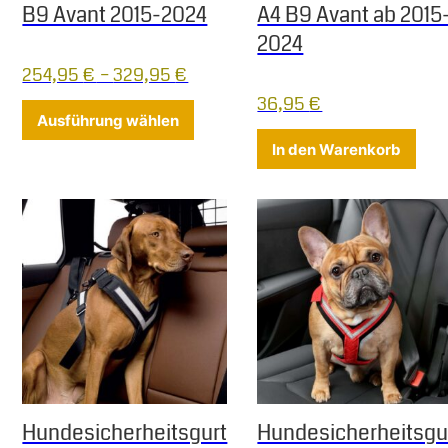
B9 Avant 2015-2024
A4 B9 Avant ab 2015
2024
254,95
€
–
329,95
€
36,95
€
Dieses Produkt weist mehrere Varia
Ausführung wählen
In den Warenkorb
Hundesicherheitsgurt
Hundesicherheitsgu