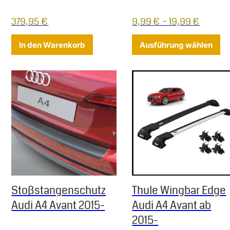
379,95
€
9,99
€
–
19,99
€
Di
In den Warenkorb
Ausführung wählen
Stoßstangenschutz
Thule Wingbar Edge
Audi A4 Avant 2015-
Audi A4 Avant ab
2015-