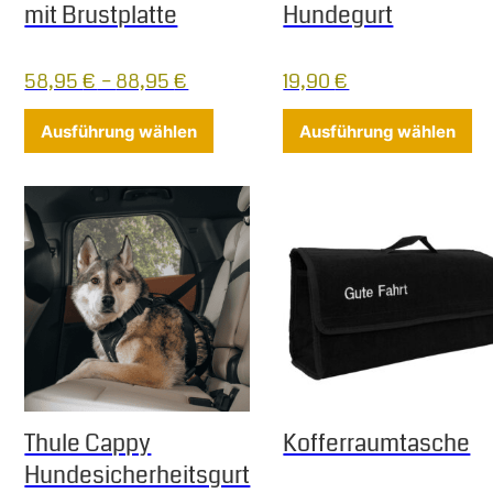
mit Brustplatte
Hundegurt
58,95
€
–
88,95
€
19,90
€
Dieses Produkt weist mehrere Varia
Di
Ausführung wählen
Ausführung wählen
Thule Cappy
Kofferraumtasche
Hundesicherheitsgurt